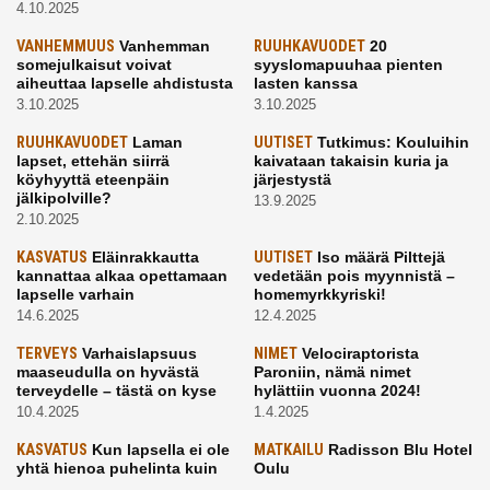
4.10.2025
VANHEMMUUS
Vanhemman
RUUHKAVUODET
20
somejulkaisut voivat
syyslomapuuhaa pienten
aiheuttaa lapselle ahdistusta
lasten kanssa
3.10.2025
3.10.2025
RUUHKAVUODET
Laman
UUTISET
Tutkimus: Kouluihin
lapset, ettehän siirrä
kaivataan takaisin kuria ja
köyhyyttä eteenpäin
järjestystä
jälkipolville?
13.9.2025
2.10.2025
KASVATUS
Eläinrakkautta
UUTISET
Iso määrä Pilttejä
kannattaa alkaa opettamaan
vedetään pois myynnistä –
lapselle varhain
homemyrkkyriski!
14.6.2025
12.4.2025
TERVEYS
Varhaislapsuus
NIMET
Velociraptorista
maaseudulla on hyvästä
Paroniin, nämä nimet
terveydelle – tästä on kyse
hylättiin vuonna 2024!
10.4.2025
1.4.2025
KASVATUS
Kun lapsella ei ole
MATKAILU
Radisson Blu Hotel
yhtä hienoa puhelinta kuin
Oulu
kavereilla
24.3.2025