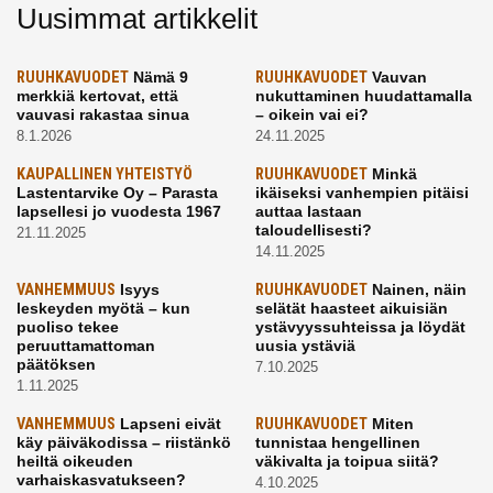
Uusimmat artikkelit
RUUHKAVUODET
Nämä 9
RUUHKAVUODET
Vauvan
merkkiä kertovat, että
nukuttaminen huudattamalla
vauvasi rakastaa sinua
– oikein vai ei?
8.1.2026
24.11.2025
KAUPALLINEN YHTEISTYÖ
RUUHKAVUODET
Minkä
Lastentarvike Oy – Parasta
ikäiseksi vanhempien pitäisi
lapsellesi jo vuodesta 1967
auttaa lastaan
taloudellisesti?
21.11.2025
14.11.2025
VANHEMMUUS
Isyys
RUUHKAVUODET
Nainen, näin
leskeyden myötä – kun
selätät haasteet aikuisiän
puoliso tekee
ystävyyssuhteissa ja löydät
peruuttamattoman
uusia ystäviä
päätöksen
7.10.2025
1.11.2025
VANHEMMUUS
Lapseni eivät
RUUHKAVUODET
Miten
käy päiväkodissa – riistänkö
tunnistaa hengellinen
heiltä oikeuden
väkivalta ja toipua siitä?
varhaiskasvatukseen?
4.10.2025