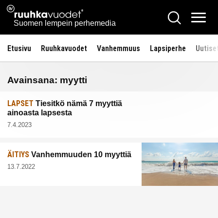
Siirry
Ruuhkavuodet.fi
Hae
sisältöön
Vali
Suomen lempein perhemedia
Etusivu
Ruuhkavuodet
Vanhemmuus
Lapsiperhe
Uutise
Avainsana:
myytti
LAPSET
Tiesitkö nämä 7 myyttiä
ainoasta lapsesta
7.4.2023
ÄITIYS
Vanhemmuuden 10 myyttiä
13.7.2022