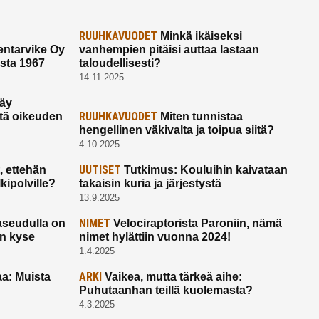
RUUHKAVUODET
Minkä ikäiseksi
ntarvike Oy
vanhempien pitäisi auttaa lastaan
esta 1967
taloudellisesti?
14.11.2025
käy
RUUHKAVUODET
ltä oikeuden
Miten tunnistaa
hengellinen väkivalta ja toipua siitä?
4.10.2025
UUTISET
 ettehän
Tutkimus: Kouluihin kaivataan
kipolville?
takaisin kuria ja järjestystä
13.9.2025
NIMET
seudulla on
Velociraptorista Paroniin, nämä
on kyse
nimet hylättiin vuonna 2024!
1.4.2025
ARKI
a: Muista
Vaikea, mutta tärkeä aihe:
Puhutaanhan teillä kuolemasta?
4.3.2025