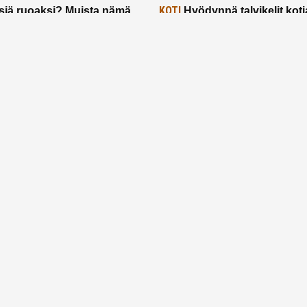
KOTI
siä ruoaksi? Muista nämä
Hyödynnä talvikelit koti
t paremman aterian
– 2 näppärää vinkkiä!
24.2.2025
Etusivu
Meistä
Ruuhkavuodet
Lapsiperhe
Vanhemmuus
Tietosuojalauseke
© 2026 Ruuhkavuodet.fi. Kaikki oikeudet pidätetään.