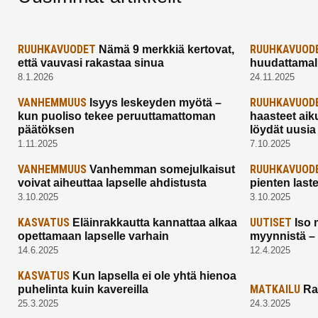
RUUHKAVUODET
RUUHKAVUOD
Nämä 9 merkkiä kertovat,
että vauvasi rakastaa sinua
huudattamall
8.1.2026
24.11.2025
VANHEMMUUS
RUUHKAVUOD
Isyys leskeyden myötä –
kun puoliso tekee peruuttamattoman
haasteet aik
päätöksen
löydät uusia
1.11.2025
7.10.2025
VANHEMMUUS
RUUHKAVUOD
Vanhemman somejulkaisut
voivat aiheuttaa lapselle ahdistusta
pienten last
3.10.2025
3.10.2025
KASVATUS
UUTISET
Eläinrakkautta kannattaa alkaa
Iso 
opettamaan lapselle varhain
myynnistä –
14.6.2025
12.4.2025
KASVATUS
Kun lapsella ei ole yhtä hienoa
MATKAILU
puhelinta kuin kavereilla
Ra
25.3.2025
24.3.2025