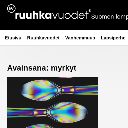
Siirry
sisältöön
Suomen lemp
Ruuhkavuodet.fi
Etusivu
Ruuhkavuodet
Vanhemmuus
Lapsiperhe
Avainsana:
myrkyt