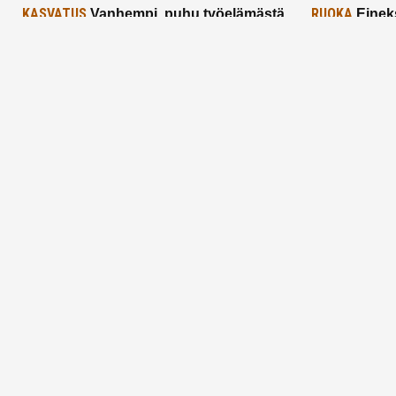
KASVATUS
RUOKA
Vanhempi, puhu työelämästä
Einek
lapselle – mutta mieti sanojasi!
asiat ja saa
25.2.2025
24.2.2025
Aitoa vertaistukea perhearkeen, lempeästi
myötäeläen
Facebook
Instagram
TikTok
X