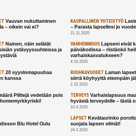
ET
KAUPALLINEN YHTEISTYÖ
Vauvan nukuttaminen
Laste
a – oikein vai ei?
– Parasta lapsellesi jo vuod
21.11.2025
ET
VANHEMMUUS
Nainen, näin selätät
Lapseni eivät 
uisiän ystävyyssuhteissa ja
päiväkodissa – riistänkö hei
 ystäviä
varhaiskasvatukseen?
4.10.2025
ET
RUUHKAVUODET
20 syyslomapuuhaa
Laman lapset,
en kanssa
siirrä köyhyyttä eteenpäin jäl
2.10.2025
TERVEYS
määrä Pilttejä vedetään pois
Varhaislapsuus maa
 homemyrkkyriski!
hyvästä terveydelle – tästä 
10.4.2025
LAPSET
Kevätaurinko porotta
disson Blu Hotel Oulu
suojata lapsen silmät!
24.3.2025