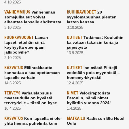
4.10.2025
VANHEMMUUS
Vanhemman
RUUHKAVUODET
20
somejulkaisut voivat
syyslomapuuhaa pienten
aiheuttaa lapselle ahdistusta
lasten kanssa
3.10.2025
3.10.2025
RUUHKAVUODET
Laman
UUTISET
Tutkimus: Kouluihin
lapset, ettehän siirrä
kaivataan takaisin kuria ja
köyhyyttä eteenpäin
järjestystä
jälkipolville?
13.9.2025
2.10.2025
KASVATUS
Eläinrakkautta
UUTISET
Iso määrä Pilttejä
kannattaa alkaa opettamaan
vedetään pois myynnistä –
lapselle varhain
homemyrkkyriski!
14.6.2025
12.4.2025
TERVEYS
Varhaislapsuus
NIMET
Velociraptorista
maaseudulla on hyvästä
Paroniin, nämä nimet
terveydelle – tästä on kyse
hylättiin vuonna 2024!
10.4.2025
1.4.2025
KASVATUS
Kun lapsella ei ole
MATKAILU
Radisson Blu Hotel
yhtä hienoa puhelinta kuin
Oulu
kavereilla
24.3.2025