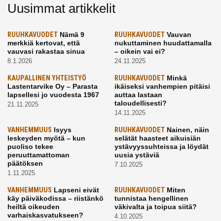
Uusimmat artikkelit
RUUHKAVUODET
Nämä 9
RUUHKAVUODET
Vauvan
merkkiä kertovat, että
nukuttaminen huudattamalla
vauvasi rakastaa sinua
– oikein vai ei?
8.1.2026
24.11.2025
KAUPALLINEN YHTEISTYÖ
RUUHKAVUODET
Minkä
Lastentarvike Oy – Parasta
ikäiseksi vanhempien pitäisi
lapsellesi jo vuodesta 1967
auttaa lastaan
taloudellisesti?
21.11.2025
14.11.2025
VANHEMMUUS
Isyys
RUUHKAVUODET
Nainen, näin
leskeyden myötä – kun
selätät haasteet aikuisiän
puoliso tekee
ystävyyssuhteissa ja löydät
peruuttamattoman
uusia ystäviä
päätöksen
7.10.2025
1.11.2025
VANHEMMUUS
Lapseni eivät
RUUHKAVUODET
Miten
käy päiväkodissa – riistänkö
tunnistaa hengellinen
heiltä oikeuden
väkivalta ja toipua siitä?
varhaiskasvatukseen?
4.10.2025