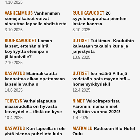
4.10.2025
VANHEMMUUS
Vanhemman
RUUHKAVUODET
20
somejulkaisut voivat
syyslomapuuhaa pienten
aiheuttaa lapselle ahdistusta
lasten kanssa
3.10.2025
3.10.2025
RUUHKAVUODET
Laman
UUTISET
Tutkimus: Kouluihin
lapset, ettehän siirrä
kaivataan takaisin kuria ja
köyhyyttä eteenpäin
järjestystä
jälkipolville?
13.9.2025
2.10.2025
KASVATUS
Eläinrakkautta
UUTISET
Iso määrä Pilttejä
kannattaa alkaa opettamaan
vedetään pois myynnistä –
lapselle varhain
homemyrkkyriski!
14.6.2025
12.4.2025
TERVEYS
Varhaislapsuus
NIMET
Velociraptorista
maaseudulla on hyvästä
Paroniin, nämä nimet
terveydelle – tästä on kyse
hylättiin vuonna 2024!
10.4.2025
1.4.2025
KASVATUS
Kun lapsella ei ole
MATKAILU
Radisson Blu Hotel
yhtä hienoa puhelinta kuin
Oulu
kavereilla
24.3.2025