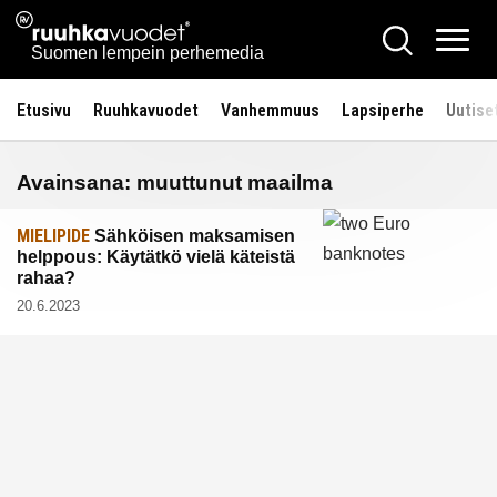
Siirry
Ruuhkavuodet.fi
Hae
sisältöön
Vali
Suomen lempein perhemedia
Etusivu
Ruuhkavuodet
Vanhemmuus
Lapsiperhe
Uutise
Avainsana:
muuttunut maailma
MIELIPIDE
Sähköisen maksamisen
helppous: Käytätkö vielä käteistä
rahaa?
20.6.2023