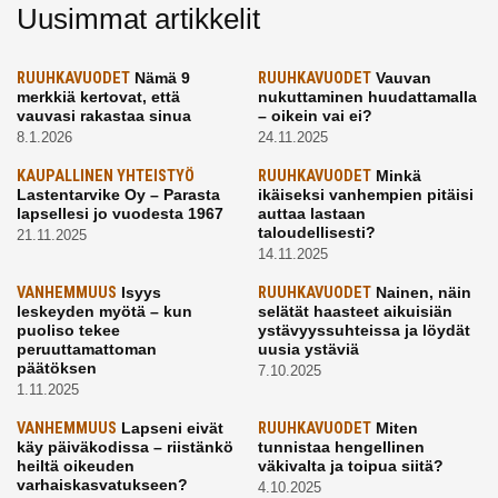
Uusimmat artikkelit
RUUHKAVUODET
Nämä 9
RUUHKAVUODET
Vauvan
merkkiä kertovat, että
nukuttaminen huudattamalla
vauvasi rakastaa sinua
– oikein vai ei?
8.1.2026
24.11.2025
KAUPALLINEN YHTEISTYÖ
RUUHKAVUODET
Minkä
Lastentarvike Oy – Parasta
ikäiseksi vanhempien pitäisi
lapsellesi jo vuodesta 1967
auttaa lastaan
taloudellisesti?
21.11.2025
14.11.2025
VANHEMMUUS
Isyys
RUUHKAVUODET
Nainen, näin
leskeyden myötä – kun
selätät haasteet aikuisiän
puoliso tekee
ystävyyssuhteissa ja löydät
peruuttamattoman
uusia ystäviä
päätöksen
7.10.2025
1.11.2025
VANHEMMUUS
Lapseni eivät
RUUHKAVUODET
Miten
käy päiväkodissa – riistänkö
tunnistaa hengellinen
heiltä oikeuden
väkivalta ja toipua siitä?
varhaiskasvatukseen?
4.10.2025