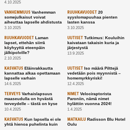
4.10.2025
VANHEMMUUS
Vanhemman
RUUHKAVUODET
20
somejulkaisut voivat
syyslomapuuhaa pienten
aiheuttaa lapselle ahdistusta
lasten kanssa
3.10.2025
3.10.2025
RUUHKAVUODET
Laman
UUTISET
Tutkimus: Kouluihin
lapset, ettehän siirrä
kaivataan takaisin kuria ja
köyhyyttä eteenpäin
järjestystä
jälkipolville?
13.9.2025
2.10.2025
KASVATUS
Eläinrakkautta
UUTISET
Iso määrä Pilttejä
kannattaa alkaa opettamaan
vedetään pois myynnistä –
lapselle varhain
homemyrkkyriski!
14.6.2025
12.4.2025
TERVEYS
Varhaislapsuus
NIMET
Velociraptorista
maaseudulla on hyvästä
Paroniin, nämä nimet
terveydelle – tästä on kyse
hylättiin vuonna 2024!
10.4.2025
1.4.2025
KASVATUS
Kun lapsella ei ole
MATKAILU
Radisson Blu Hotel
yhtä hienoa puhelinta kuin
Oulu
kavereilla
24.3.2025