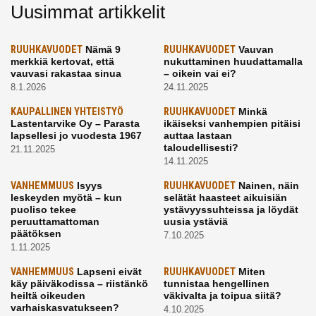
Uusimmat artikkelit
RUUHKAVUODET
Nämä 9
RUUHKAVUODET
Vauvan
merkkiä kertovat, että
nukuttaminen huudattamalla
vauvasi rakastaa sinua
– oikein vai ei?
8.1.2026
24.11.2025
KAUPALLINEN YHTEISTYÖ
RUUHKAVUODET
Minkä
Lastentarvike Oy – Parasta
ikäiseksi vanhempien pitäisi
lapsellesi jo vuodesta 1967
auttaa lastaan
taloudellisesti?
21.11.2025
14.11.2025
VANHEMMUUS
Isyys
RUUHKAVUODET
Nainen, näin
leskeyden myötä – kun
selätät haasteet aikuisiän
puoliso tekee
ystävyyssuhteissa ja löydät
peruuttamattoman
uusia ystäviä
päätöksen
7.10.2025
1.11.2025
VANHEMMUUS
Lapseni eivät
RUUHKAVUODET
Miten
käy päiväkodissa – riistänkö
tunnistaa hengellinen
heiltä oikeuden
väkivalta ja toipua siitä?
varhaiskasvatukseen?
4.10.2025