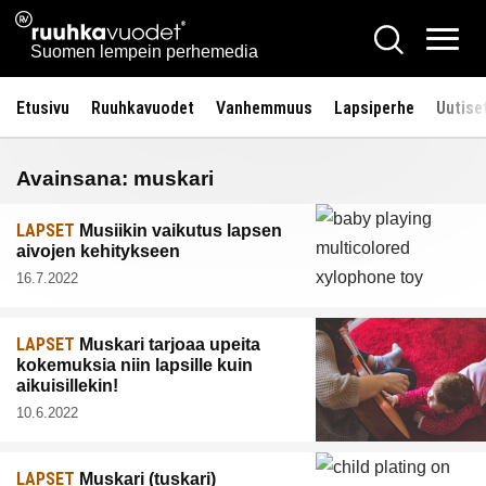
Siirry
Ruuhkavuodet.fi
Hae
sisältöön
Vali
Suomen lempein perhemedia
Etusivu
Ruuhkavuodet
Vanhemmuus
Lapsiperhe
Uutise
Avainsana:
muskari
LAPSET
Musiikin vaikutus lapsen
aivojen kehitykseen
16.7.2022
LAPSET
Muskari tarjoaa upeita
kokemuksia niin lapsille kuin
aikuisillekin!
10.6.2022
LAPSET
Muskari (tuskari)