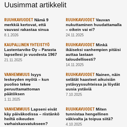
Uusimmat artikkelit
RUUHKAVUODET
Nämä 9
RUUHKAVUODET
Vauvan
merkkiä kertovat, että
nukuttaminen huudattamalla
vauvasi rakastaa sinua
– oikein vai ei?
8.1.2026
24.11.2025
KAUPALLINEN YHTEISTYÖ
RUUHKAVUODET
Minkä
Lastentarvike Oy – Parasta
ikäiseksi vanhempien pitäisi
lapsellesi jo vuodesta 1967
auttaa lastaan
taloudellisesti?
21.11.2025
14.11.2025
VANHEMMUUS
Isyys
RUUHKAVUODET
Nainen, näin
leskeyden myötä – kun
selätät haasteet aikuisiän
puoliso tekee
ystävyyssuhteissa ja löydät
peruuttamattoman
uusia ystäviä
päätöksen
7.10.2025
1.11.2025
VANHEMMUUS
Lapseni eivät
RUUHKAVUODET
Miten
käy päiväkodissa – riistänkö
tunnistaa hengellinen
heiltä oikeuden
väkivalta ja toipua siitä?
varhaiskasvatukseen?
4.10.2025