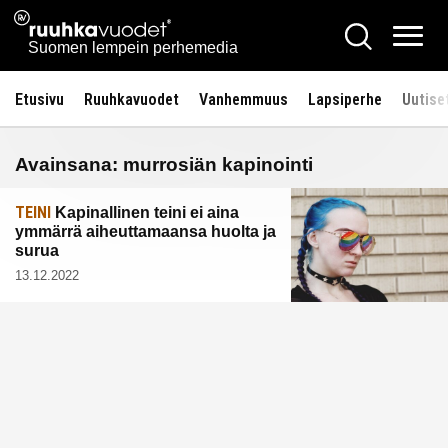
Siirry
Ruuhkavuodet.fi
Hae
sisältöön
Vali
Suomen lempein perhemedia
Etusivu
Ruuhkavuodet
Vanhemmuus
Lapsiperhe
Uutise
Avainsana:
murrosiän kapinointi
TEINI
Kapinallinen teini ei aina
ymmärrä aiheuttamaansa huolta ja
surua
13.12.2022