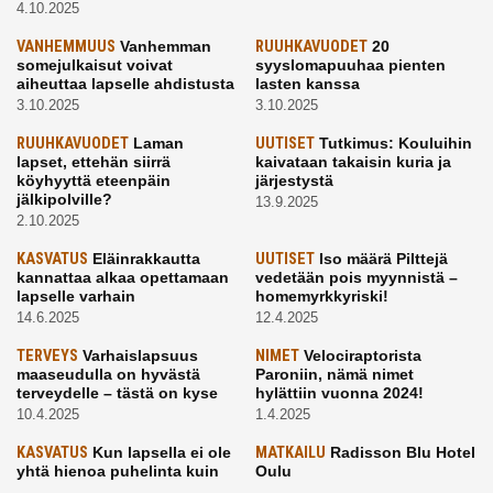
4.10.2025
VANHEMMUUS
Vanhemman
RUUHKAVUODET
20
somejulkaisut voivat
syyslomapuuhaa pienten
aiheuttaa lapselle ahdistusta
lasten kanssa
3.10.2025
3.10.2025
RUUHKAVUODET
Laman
UUTISET
Tutkimus: Kouluihin
lapset, ettehän siirrä
kaivataan takaisin kuria ja
köyhyyttä eteenpäin
järjestystä
jälkipolville?
13.9.2025
2.10.2025
KASVATUS
Eläinrakkautta
UUTISET
Iso määrä Pilttejä
kannattaa alkaa opettamaan
vedetään pois myynnistä –
lapselle varhain
homemyrkkyriski!
14.6.2025
12.4.2025
TERVEYS
Varhaislapsuus
NIMET
Velociraptorista
maaseudulla on hyvästä
Paroniin, nämä nimet
terveydelle – tästä on kyse
hylättiin vuonna 2024!
10.4.2025
1.4.2025
KASVATUS
Kun lapsella ei ole
MATKAILU
Radisson Blu Hotel
yhtä hienoa puhelinta kuin
Oulu
kavereilla
24.3.2025