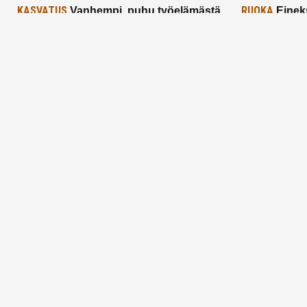
KASVATUS
RUOKA
Vanhempi, puhu työelämästä
Einek
lapselle – mutta mieti sanojasi!
asiat ja saa
25.2.2025
24.2.2025
Aitoa vertaistukea perhearkeen, lempeästi
myötäeläen
Facebook
Instagram
TikTok
X