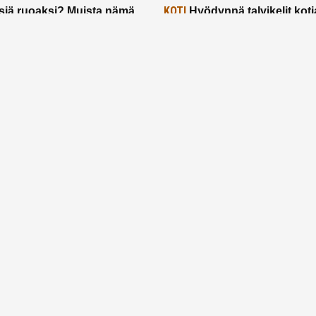
KOTI
siä ruoaksi? Muista nämä
Hyödynnä talvikelit koti
t paremman aterian
– 2 näppärää vinkkiä!
24.2.2025
Etusivu
Meistä
Ruuhkavuodet
Lapsiperhe
Vanhemmuus
Tietosuojalauseke
© 2026 Ruuhkavuodet.fi. Kaikki oikeudet pidätetään.