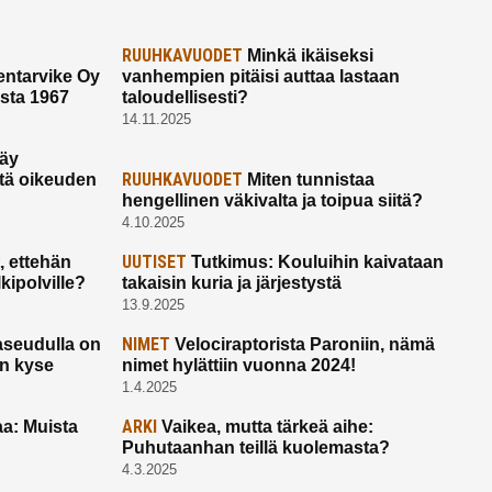
RUUHKAVUODET
Minkä ikäiseksi
ntarvike Oy
vanhempien pitäisi auttaa lastaan
esta 1967
taloudellisesti?
14.11.2025
käy
RUUHKAVUODET
ltä oikeuden
Miten tunnistaa
hengellinen väkivalta ja toipua siitä?
4.10.2025
UUTISET
 ettehän
Tutkimus: Kouluihin kaivataan
kipolville?
takaisin kuria ja järjestystä
13.9.2025
NIMET
seudulla on
Velociraptorista Paroniin, nämä
on kyse
nimet hylättiin vuonna 2024!
1.4.2025
ARKI
a: Muista
Vaikea, mutta tärkeä aihe:
Puhutaanhan teillä kuolemasta?
4.3.2025