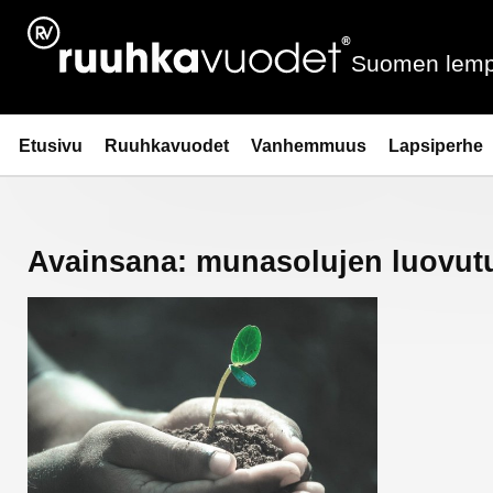
Siirry
sisältöön
Suomen lemp
Ruuhkavuodet.fi
Etusivu
Ruuhkavuodet
Vanhemmuus
Lapsiperhe
Avainsana:
munasolujen luovut