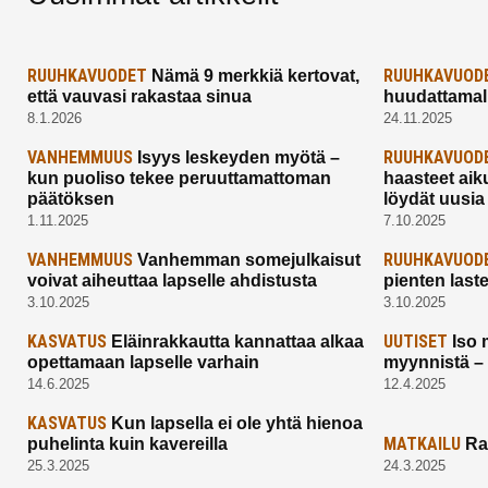
RUUHKAVUODET
RUUHKAVUOD
Nämä 9 merkkiä kertovat,
että vauvasi rakastaa sinua
huudattamall
8.1.2026
24.11.2025
VANHEMMUUS
RUUHKAVUOD
Isyys leskeyden myötä –
kun puoliso tekee peruuttamattoman
haasteet aik
päätöksen
löydät uusia
1.11.2025
7.10.2025
VANHEMMUUS
RUUHKAVUOD
Vanhemman somejulkaisut
voivat aiheuttaa lapselle ahdistusta
pienten last
3.10.2025
3.10.2025
KASVATUS
UUTISET
Eläinrakkautta kannattaa alkaa
Iso 
opettamaan lapselle varhain
myynnistä –
14.6.2025
12.4.2025
KASVATUS
Kun lapsella ei ole yhtä hienoa
MATKAILU
puhelinta kuin kavereilla
Ra
25.3.2025
24.3.2025