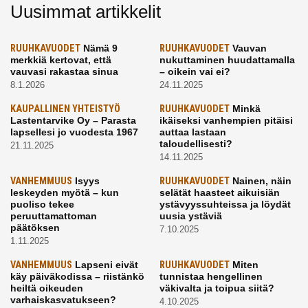
Uusimmat artikkelit
RUUHKAVUODET
Nämä 9
RUUHKAVUODET
Vauvan
merkkiä kertovat, että
nukuttaminen huudattamalla
vauvasi rakastaa sinua
– oikein vai ei?
8.1.2026
24.11.2025
KAUPALLINEN YHTEISTYÖ
RUUHKAVUODET
Minkä
Lastentarvike Oy – Parasta
ikäiseksi vanhempien pitäisi
lapsellesi jo vuodesta 1967
auttaa lastaan
taloudellisesti?
21.11.2025
14.11.2025
VANHEMMUUS
Isyys
RUUHKAVUODET
Nainen, näin
leskeyden myötä – kun
selätät haasteet aikuisiän
puoliso tekee
ystävyyssuhteissa ja löydät
peruuttamattoman
uusia ystäviä
päätöksen
7.10.2025
1.11.2025
VANHEMMUUS
Lapseni eivät
RUUHKAVUODET
Miten
käy päiväkodissa – riistänkö
tunnistaa hengellinen
heiltä oikeuden
väkivalta ja toipua siitä?
varhaiskasvatukseen?
4.10.2025