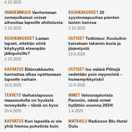
4.10.2025
VANHEMMUUS
Vanhemman
RUUHKAVUODET
20
somejulkaisut voivat
syyslomapuuhaa pienten
aiheuttaa lapselle ahdistusta
lasten kanssa
3.10.2025
3.10.2025
RUUHKAVUODET
Laman
UUTISET
Tutkimus: Kouluihin
lapset, ettehän siirrä
kaivataan takaisin kuria ja
köyhyyttä eteenpäin
järjestystä
jälkipolville?
13.9.2025
2.10.2025
KASVATUS
Eläinrakkautta
UUTISET
Iso määrä Pilttejä
kannattaa alkaa opettamaan
vedetään pois myynnistä –
lapselle varhain
homemyrkkyriski!
14.6.2025
12.4.2025
TERVEYS
Varhaislapsuus
NIMET
Velociraptorista
maaseudulla on hyvästä
Paroniin, nämä nimet
terveydelle – tästä on kyse
hylättiin vuonna 2024!
10.4.2025
1.4.2025
KASVATUS
Kun lapsella ei ole
MATKAILU
Radisson Blu Hotel
yhtä hienoa puhelinta kuin
Oulu
kavereilla
24.3.2025