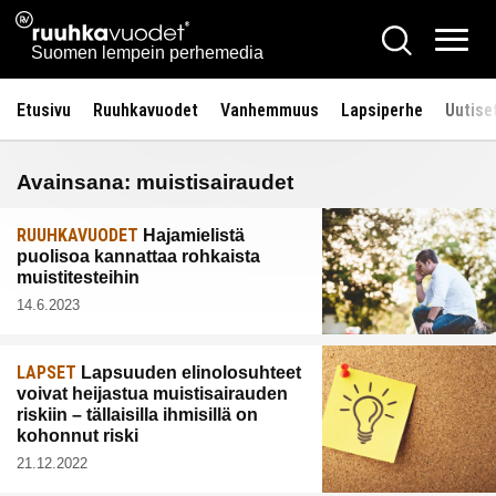
Siirry
Ruuhkavuodet.fi
Hae
sisältöön
Vali
Suomen lempein perhemedia
Etusivu
Ruuhkavuodet
Vanhemmuus
Lapsiperhe
Uutise
Avainsana:
muistisairaudet
RUUHKAVUODET
Hajamielistä
puolisoa kannattaa rohkaista
muistitesteihin
14.6.2023
LAPSET
Lapsuuden elinolosuhteet
voivat heijastua muistisairauden
riskiin – tällaisilla ihmisillä on
kohonnut riski
21.12.2022