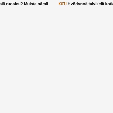
KOTI
siä ruoaksi? Muista nämä
Hyödynnä talvikelit koti
t paremman aterian
– 2 näppärää vinkkiä!
24.2.2025
Etusivu
Meistä
Ruuhkavuodet
Lapsiperhe
Vanhemmuus
Tietosuojalauseke
© 2026 Ruuhkavuodet.fi. Kaikki oikeudet pidätetään.