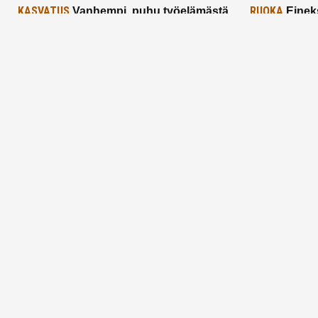
KASVATUS
RUOKA
Vanhempi, puhu työelämästä
Einek
lapselle – mutta mieti sanojasi!
asiat ja saa
25.2.2025
24.2.2025
Aitoa vertaistukea perhearkeen, lempeästi
myötäeläen
Facebook
Instagram
TikTok
X