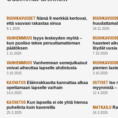
RUUHKAVUODET
RUUHKAVUOD
Nämä 9 merkkiä kertovat,
että vauvasi rakastaa sinua
huudattamall
8.1.2026
24.11.2025
VANHEMMUUS
RUUHKAVUOD
Isyys leskeyden myötä –
kun puoliso tekee peruuttamattoman
haasteet aik
päätöksen
löydät uusia
1.11.2025
7.10.2025
VANHEMMUUS
RUUHKAVUOD
Vanhemman somejulkaisut
voivat aiheuttaa lapselle ahdistusta
pienten last
3.10.2025
3.10.2025
KASVATUS
UUTISET
Eläinrakkautta kannattaa alkaa
Iso 
opettamaan lapselle varhain
myynnistä –
14.6.2025
12.4.2025
KASVATUS
Kun lapsella ei ole yhtä hienoa
MATKAILU
puhelinta kuin kavereilla
Ra
25.3.2025
24.3.2025