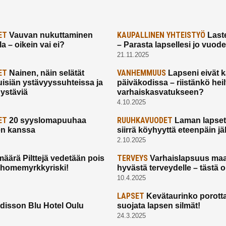
ET
KAUPALLINEN YHTEISTYÖ
Vauvan nukuttaminen
Laste
a – oikein vai ei?
– Parasta lapsellesi jo vuod
21.11.2025
ET
VANHEMMUUS
Nainen, näin selätät
Lapseni eivät 
uisiän ystävyyssuhteissa ja
päiväkodissa – riistänkö hei
 ystäviä
varhaiskasvatukseen?
4.10.2025
ET
RUUHKAVUODET
20 syyslomapuuhaa
Laman lapset,
en kanssa
siirrä köyhyyttä eteenpäin jäl
2.10.2025
TERVEYS
määrä Pilttejä vedetään pois
Varhaislapsuus maa
 homemyrkkyriski!
hyvästä terveydelle – tästä 
10.4.2025
LAPSET
Kevätaurinko porotta
disson Blu Hotel Oulu
suojata lapsen silmät!
24.3.2025