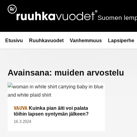
Siirry
sisältöön
Suomen lemp
Ruuhkavuodet.fi
Etusivu
Ruuhkavuodet
Vanhemmuus
Lapsiperhe
Avainsana:
muiden arvostelu
VAUVA
Kuinka pian äiti voi palata
töihin lapsen syntymän jälkeen?
16.3.2024