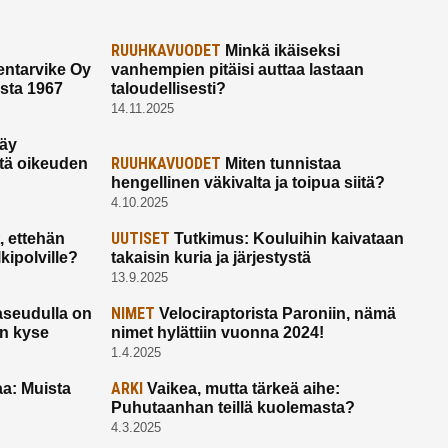
RUUHKAVUODET
Minkä ikäiseksi
ntarvike Oy
vanhempien pitäisi auttaa lastaan
esta 1967
taloudellisesti?
14.11.2025
käy
RUUHKAVUODET
ltä oikeuden
Miten tunnistaa
hengellinen väkivalta ja toipua siitä?
4.10.2025
UUTISET
 ettehän
Tutkimus: Kouluihin kaivataan
kipolville?
takaisin kuria ja järjestystä
13.9.2025
NIMET
seudulla on
Velociraptorista Paroniin, nämä
on kyse
nimet hylättiin vuonna 2024!
1.4.2025
ARKI
a: Muista
Vaikea, mutta tärkeä aihe:
Puhutaanhan teillä kuolemasta?
4.3.2025