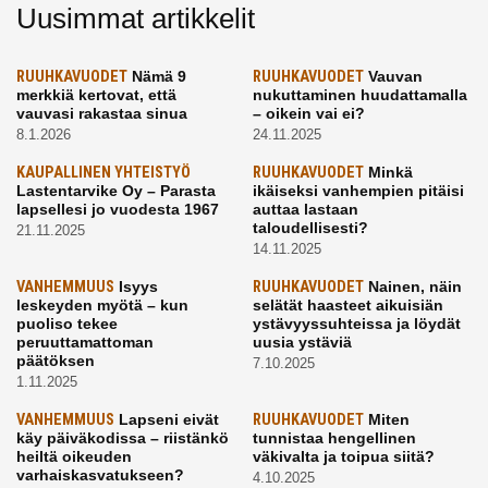
Uusimmat artikkelit
RUUHKAVUODET
Nämä 9
RUUHKAVUODET
Vauvan
merkkiä kertovat, että
nukuttaminen huudattamalla
vauvasi rakastaa sinua
– oikein vai ei?
8.1.2026
24.11.2025
KAUPALLINEN YHTEISTYÖ
RUUHKAVUODET
Minkä
Lastentarvike Oy – Parasta
ikäiseksi vanhempien pitäisi
lapsellesi jo vuodesta 1967
auttaa lastaan
taloudellisesti?
21.11.2025
14.11.2025
VANHEMMUUS
Isyys
RUUHKAVUODET
Nainen, näin
leskeyden myötä – kun
selätät haasteet aikuisiän
puoliso tekee
ystävyyssuhteissa ja löydät
peruuttamattoman
uusia ystäviä
päätöksen
7.10.2025
1.11.2025
VANHEMMUUS
Lapseni eivät
RUUHKAVUODET
Miten
käy päiväkodissa – riistänkö
tunnistaa hengellinen
heiltä oikeuden
väkivalta ja toipua siitä?
varhaiskasvatukseen?
4.10.2025