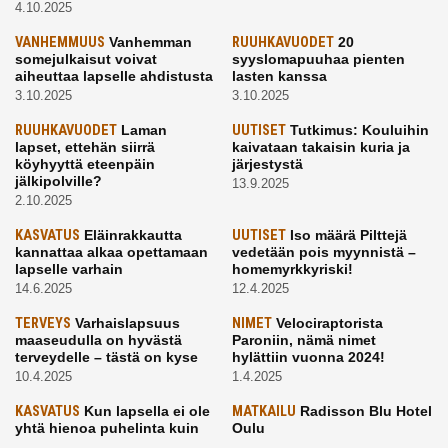
4.10.2025
VANHEMMUUS
Vanhemman
RUUHKAVUODET
20
somejulkaisut voivat
syyslomapuuhaa pienten
aiheuttaa lapselle ahdistusta
lasten kanssa
3.10.2025
3.10.2025
RUUHKAVUODET
Laman
UUTISET
Tutkimus: Kouluihin
lapset, ettehän siirrä
kaivataan takaisin kuria ja
köyhyyttä eteenpäin
järjestystä
jälkipolville?
13.9.2025
2.10.2025
KASVATUS
Eläinrakkautta
UUTISET
Iso määrä Pilttejä
kannattaa alkaa opettamaan
vedetään pois myynnistä –
lapselle varhain
homemyrkkyriski!
14.6.2025
12.4.2025
TERVEYS
Varhaislapsuus
NIMET
Velociraptorista
maaseudulla on hyvästä
Paroniin, nämä nimet
terveydelle – tästä on kyse
hylättiin vuonna 2024!
10.4.2025
1.4.2025
KASVATUS
Kun lapsella ei ole
MATKAILU
Radisson Blu Hotel
yhtä hienoa puhelinta kuin
Oulu
kavereilla
24.3.2025