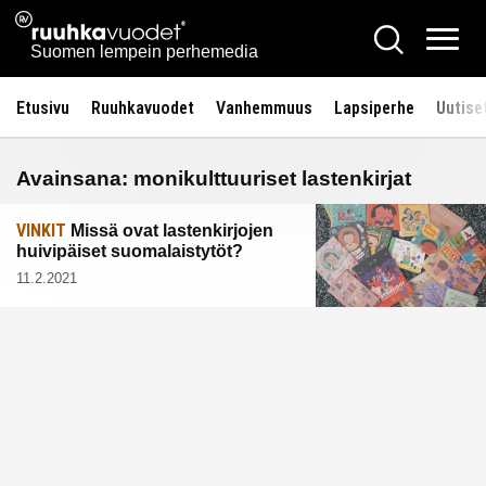
Siirry
Ruuhkavuodet.fi
Hae
sisältöön
Vali
Suomen lempein perhemedia
Etusivu
Ruuhkavuodet
Vanhemmuus
Lapsiperhe
Uutise
Avainsana:
monikulttuuriset lastenkirjat
VINKIT
Missä ovat lastenkirjojen
huivipäiset suomalaistytöt?
11.2.2021