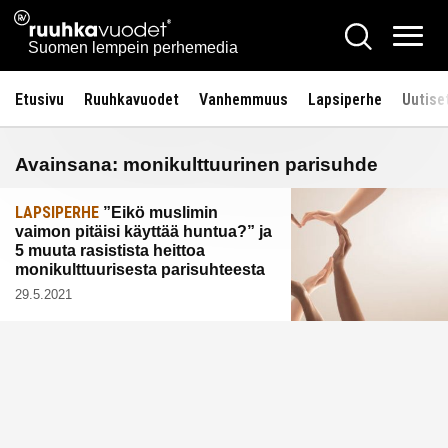
Siirry
Ruuhkavuodet.fi
Hae
sisältöön
Vali
Suomen lempein perhemedia
Etusivu
Ruuhkavuodet
Vanhemmuus
Lapsiperhe
Uutise
Avainsana:
monikulttuurinen parisuhde
LAPSIPERHE
”Eikö muslimin
vaimon pitäisi käyttää huntua?” ja
5 muuta rasistista heittoa
monikulttuurisesta parisuhteesta
29.5.2021