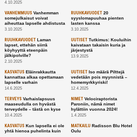
4.10.2025
VANHEMMUUS
Vanhemman
RUUHKAVUODET
20
somejulkaisut voivat
syyslomapuuhaa pienten
aiheuttaa lapselle ahdistusta
lasten kanssa
3.10.2025
3.10.2025
RUUHKAVUODET
Laman
UUTISET
Tutkimus: Kouluihin
lapset, ettehän siirrä
kaivataan takaisin kuria ja
köyhyyttä eteenpäin
järjestystä
jälkipolville?
13.9.2025
2.10.2025
KASVATUS
Eläinrakkautta
UUTISET
Iso määrä Pilttejä
kannattaa alkaa opettamaan
vedetään pois myynnistä –
lapselle varhain
homemyrkkyriski!
14.6.2025
12.4.2025
TERVEYS
Varhaislapsuus
NIMET
Velociraptorista
maaseudulla on hyvästä
Paroniin, nämä nimet
terveydelle – tästä on kyse
hylättiin vuonna 2024!
10.4.2025
1.4.2025
KASVATUS
Kun lapsella ei ole
MATKAILU
Radisson Blu Hotel
yhtä hienoa puhelinta kuin
Oulu
kavereilla
24.3.2025