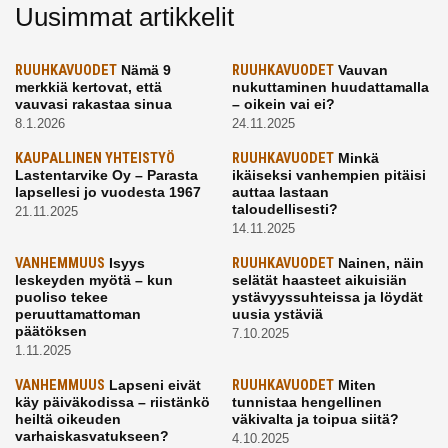
Uusimmat artikkelit
RUUHKAVUODET
Nämä 9
RUUHKAVUODET
Vauvan
merkkiä kertovat, että
nukuttaminen huudattamalla
vauvasi rakastaa sinua
– oikein vai ei?
8.1.2026
24.11.2025
KAUPALLINEN YHTEISTYÖ
RUUHKAVUODET
Minkä
Lastentarvike Oy – Parasta
ikäiseksi vanhempien pitäisi
lapsellesi jo vuodesta 1967
auttaa lastaan
taloudellisesti?
21.11.2025
14.11.2025
VANHEMMUUS
Isyys
RUUHKAVUODET
Nainen, näin
leskeyden myötä – kun
selätät haasteet aikuisiän
puoliso tekee
ystävyyssuhteissa ja löydät
peruuttamattoman
uusia ystäviä
päätöksen
7.10.2025
1.11.2025
VANHEMMUUS
Lapseni eivät
RUUHKAVUODET
Miten
käy päiväkodissa – riistänkö
tunnistaa hengellinen
heiltä oikeuden
väkivalta ja toipua siitä?
varhaiskasvatukseen?
4.10.2025