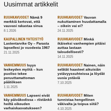
Uusimmat artikkelit
RUUHKAVUODET
Nämä 9
RUUHKAVUODET
Vauvan
merkkiä kertovat, että
nukuttaminen huudattamalla
vauvasi rakastaa sinua
– oikein vai ei?
8.1.2026
24.11.2025
KAUPALLINEN YHTEISTYÖ
RUUHKAVUODET
Minkä
Lastentarvike Oy – Parasta
ikäiseksi vanhempien pitäisi
lapsellesi jo vuodesta 1967
auttaa lastaan
taloudellisesti?
21.11.2025
14.11.2025
VANHEMMUUS
Isyys
RUUHKAVUODET
Nainen, näin
leskeyden myötä – kun
selätät haasteet aikuisiän
puoliso tekee
ystävyyssuhteissa ja löydät
peruuttamattoman
uusia ystäviä
päätöksen
7.10.2025
1.11.2025
VANHEMMUUS
Lapseni eivät
RUUHKAVUODET
Miten
käy päiväkodissa – riistänkö
tunnistaa hengellinen
heiltä oikeuden
väkivalta ja toipua siitä?
varhaiskasvatukseen?
4.10.2025