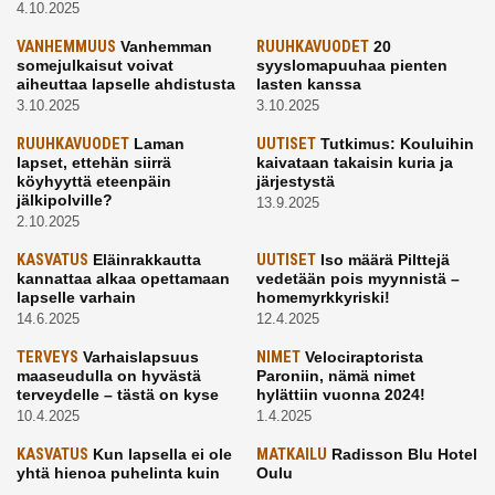
4.10.2025
VANHEMMUUS
Vanhemman
RUUHKAVUODET
20
somejulkaisut voivat
syyslomapuuhaa pienten
aiheuttaa lapselle ahdistusta
lasten kanssa
3.10.2025
3.10.2025
RUUHKAVUODET
Laman
UUTISET
Tutkimus: Kouluihin
lapset, ettehän siirrä
kaivataan takaisin kuria ja
köyhyyttä eteenpäin
järjestystä
jälkipolville?
13.9.2025
2.10.2025
KASVATUS
Eläinrakkautta
UUTISET
Iso määrä Pilttejä
kannattaa alkaa opettamaan
vedetään pois myynnistä –
lapselle varhain
homemyrkkyriski!
14.6.2025
12.4.2025
TERVEYS
Varhaislapsuus
NIMET
Velociraptorista
maaseudulla on hyvästä
Paroniin, nämä nimet
terveydelle – tästä on kyse
hylättiin vuonna 2024!
10.4.2025
1.4.2025
KASVATUS
Kun lapsella ei ole
MATKAILU
Radisson Blu Hotel
yhtä hienoa puhelinta kuin
Oulu
kavereilla
24.3.2025