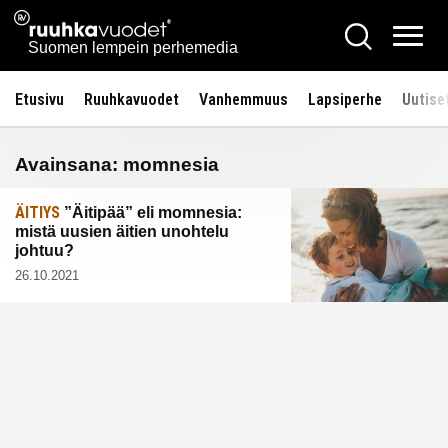
Siirry
Ruuhkavuodet.fi
Hae
sisältöön
Vali
Suomen lempein perhemedia
Etusivu
Ruuhkavuodet
Vanhemmuus
Lapsiperhe
Uutise
Avainsana:
momnesia
ÄITIYS
”Äitipää” eli momnesia:
mistä uusien äitien unohtelu
johtuu?
26.10.2021