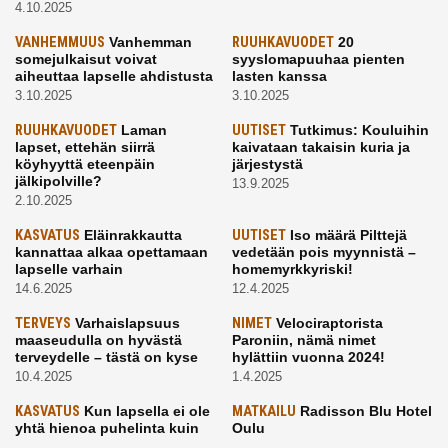
4.10.2025
VANHEMMUUS
Vanhemman
RUUHKAVUODET
20
somejulkaisut voivat
syyslomapuuhaa pienten
aiheuttaa lapselle ahdistusta
lasten kanssa
3.10.2025
3.10.2025
RUUHKAVUODET
Laman
UUTISET
Tutkimus: Kouluihin
lapset, ettehän siirrä
kaivataan takaisin kuria ja
köyhyyttä eteenpäin
järjestystä
jälkipolville?
13.9.2025
2.10.2025
KASVATUS
Eläinrakkautta
UUTISET
Iso määrä Pilttejä
kannattaa alkaa opettamaan
vedetään pois myynnistä –
lapselle varhain
homemyrkkyriski!
14.6.2025
12.4.2025
TERVEYS
Varhaislapsuus
NIMET
Velociraptorista
maaseudulla on hyvästä
Paroniin, nämä nimet
terveydelle – tästä on kyse
hylättiin vuonna 2024!
10.4.2025
1.4.2025
KASVATUS
Kun lapsella ei ole
MATKAILU
Radisson Blu Hotel
yhtä hienoa puhelinta kuin
Oulu
kavereilla
24.3.2025