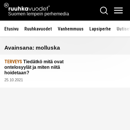
Siirry
Ruuhkavuodet.fi
Hae
sisältöön
Vali
Suomen lempein perhemedia
Etusivu
Ruuhkavuodet
Vanhemmuus
Lapsiperhe
Uutise
Avainsana:
molluska
TERVEYS
Tiedätkö mitä ovat
ontelosyylät ja miten niitä
hoidetaan?
25.10.2021