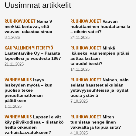
Uusimmat artikkelit
RUUHKAVUODET
Nämä 9
RUUHKAVUODET
Vauvan
merkkiä kertovat, että
nukuttaminen huudattamalla
vauvasi rakastaa sinua
– oikein vai ei?
8.1.2026
24.11.2025
KAUPALLINEN YHTEISTYÖ
RUUHKAVUODET
Minkä
Lastentarvike Oy – Parasta
ikäiseksi vanhempien pitäisi
lapsellesi jo vuodesta 1967
auttaa lastaan
taloudellisesti?
21.11.2025
14.11.2025
VANHEMMUUS
Isyys
RUUHKAVUODET
Nainen, näin
leskeyden myötä – kun
selätät haasteet aikuisiän
puoliso tekee
ystävyyssuhteissa ja löydät
peruuttamattoman
uusia ystäviä
päätöksen
7.10.2025
1.11.2025
VANHEMMUUS
Lapseni eivät
RUUHKAVUODET
Miten
käy päiväkodissa – riistänkö
tunnistaa hengellinen
heiltä oikeuden
väkivalta ja toipua siitä?
varhaiskasvatukseen?
4.10.2025