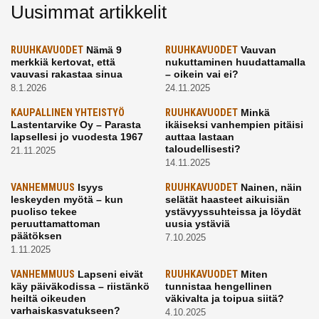
Uusimmat artikkelit
RUUHKAVUODET
Nämä 9
RUUHKAVUODET
Vauvan
merkkiä kertovat, että
nukuttaminen huudattamalla
vauvasi rakastaa sinua
– oikein vai ei?
8.1.2026
24.11.2025
KAUPALLINEN YHTEISTYÖ
RUUHKAVUODET
Minkä
Lastentarvike Oy – Parasta
ikäiseksi vanhempien pitäisi
lapsellesi jo vuodesta 1967
auttaa lastaan
taloudellisesti?
21.11.2025
14.11.2025
VANHEMMUUS
Isyys
RUUHKAVUODET
Nainen, näin
leskeyden myötä – kun
selätät haasteet aikuisiän
puoliso tekee
ystävyyssuhteissa ja löydät
peruuttamattoman
uusia ystäviä
päätöksen
7.10.2025
1.11.2025
VANHEMMUUS
Lapseni eivät
RUUHKAVUODET
Miten
käy päiväkodissa – riistänkö
tunnistaa hengellinen
heiltä oikeuden
väkivalta ja toipua siitä?
varhaiskasvatukseen?
4.10.2025