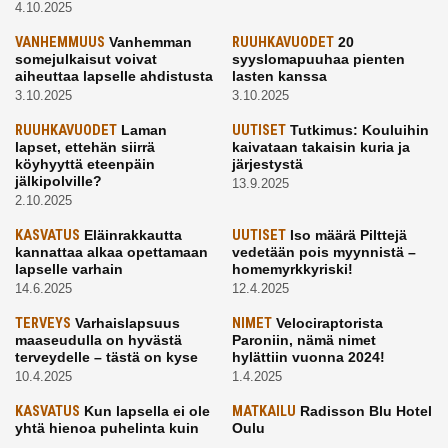
4.10.2025
VANHEMMUUS
Vanhemman
RUUHKAVUODET
20
somejulkaisut voivat
syyslomapuuhaa pienten
aiheuttaa lapselle ahdistusta
lasten kanssa
3.10.2025
3.10.2025
RUUHKAVUODET
Laman
UUTISET
Tutkimus: Kouluihin
lapset, ettehän siirrä
kaivataan takaisin kuria ja
köyhyyttä eteenpäin
järjestystä
jälkipolville?
13.9.2025
2.10.2025
KASVATUS
Eläinrakkautta
UUTISET
Iso määrä Pilttejä
kannattaa alkaa opettamaan
vedetään pois myynnistä –
lapselle varhain
homemyrkkyriski!
14.6.2025
12.4.2025
TERVEYS
Varhaislapsuus
NIMET
Velociraptorista
maaseudulla on hyvästä
Paroniin, nämä nimet
terveydelle – tästä on kyse
hylättiin vuonna 2024!
10.4.2025
1.4.2025
KASVATUS
Kun lapsella ei ole
MATKAILU
Radisson Blu Hotel
yhtä hienoa puhelinta kuin
Oulu
kavereilla
24.3.2025