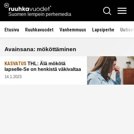
Siirry
Ruuhkavuodet.fi
Hae
sisältöön
Vali
Suomen lempein perhemedia
Etusivu
Ruuhkavuodet
Vanhemmuus
Lapsiperhe
Uutise
Avainsana:
mököttäminen
KASVATUS
THL: Älä mökötä
lapselle-Se on henkistä väkivaltaa
14.1.2023