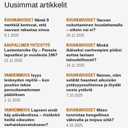
Uusimmat artikkelit
RUUHKAVUODET
Nämä 9
RUUHKAVUODET
Vauvan
merkkiä kertovat, että
nukuttaminen huudattamalla
vauvasi rakastaa sinua
– oikein vai ei?
8.1.2026
24.11.2025
KAUPALLINEN YHTEISTYÖ
RUUHKAVUODET
Minkä
Lastentarvike Oy – Parasta
ikäiseksi vanhempien pitäisi
lapsellesi jo vuodesta 1967
auttaa lastaan
taloudellisesti?
21.11.2025
14.11.2025
VANHEMMUUS
Isyys
RUUHKAVUODET
Nainen, näin
leskeyden myötä – kun
selätät haasteet aikuisiän
puoliso tekee
ystävyyssuhteissa ja löydät
peruuttamattoman
uusia ystäviä
päätöksen
7.10.2025
1.11.2025
VANHEMMUUS
Lapseni eivät
RUUHKAVUODET
Miten
käy päiväkodissa – riistänkö
tunnistaa hengellinen
heiltä oikeuden
väkivalta ja toipua siitä?
varhaiskasvatukseen?
4.10.2025