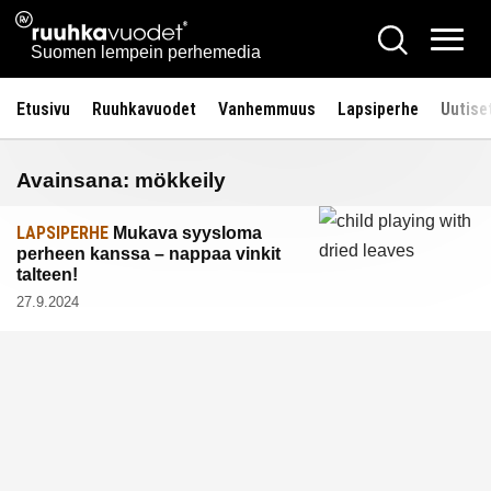
Siirry
Ruuhkavuodet.fi
Hae
sisältöön
Vali
Suomen lempein perhemedia
Etusivu
Ruuhkavuodet
Vanhemmuus
Lapsiperhe
Uutise
Avainsana:
mökkeily
LAPSIPERHE
Mukava syysloma
perheen kanssa – nappaa vinkit
talteen!
27.9.2024