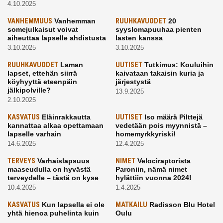
4.10.2025
VANHEMMUUS
Vanhemman
RUUHKAVUODET
20
somejulkaisut voivat
syyslomapuuhaa pienten
aiheuttaa lapselle ahdistusta
lasten kanssa
3.10.2025
3.10.2025
RUUHKAVUODET
Laman
UUTISET
Tutkimus: Kouluihin
lapset, ettehän siirrä
kaivataan takaisin kuria ja
köyhyyttä eteenpäin
järjestystä
jälkipolville?
13.9.2025
2.10.2025
KASVATUS
Eläinrakkautta
UUTISET
Iso määrä Pilttejä
kannattaa alkaa opettamaan
vedetään pois myynnistä –
lapselle varhain
homemyrkkyriski!
14.6.2025
12.4.2025
TERVEYS
Varhaislapsuus
NIMET
Velociraptorista
maaseudulla on hyvästä
Paroniin, nämä nimet
terveydelle – tästä on kyse
hylättiin vuonna 2024!
10.4.2025
1.4.2025
KASVATUS
Kun lapsella ei ole
MATKAILU
Radisson Blu Hotel
yhtä hienoa puhelinta kuin
Oulu
kavereilla
24.3.2025