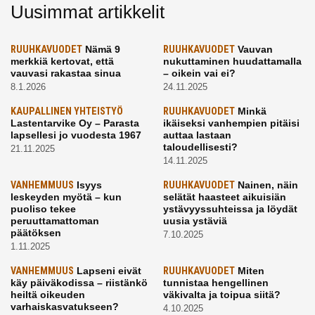
Uusimmat artikkelit
RUUHKAVUODET
Nämä 9
RUUHKAVUODET
Vauvan
merkkiä kertovat, että
nukuttaminen huudattamalla
vauvasi rakastaa sinua
– oikein vai ei?
8.1.2026
24.11.2025
KAUPALLINEN YHTEISTYÖ
RUUHKAVUODET
Minkä
Lastentarvike Oy – Parasta
ikäiseksi vanhempien pitäisi
lapsellesi jo vuodesta 1967
auttaa lastaan
taloudellisesti?
21.11.2025
14.11.2025
VANHEMMUUS
Isyys
RUUHKAVUODET
Nainen, näin
leskeyden myötä – kun
selätät haasteet aikuisiän
puoliso tekee
ystävyyssuhteissa ja löydät
peruuttamattoman
uusia ystäviä
päätöksen
7.10.2025
1.11.2025
VANHEMMUUS
Lapseni eivät
RUUHKAVUODET
Miten
käy päiväkodissa – riistänkö
tunnistaa hengellinen
heiltä oikeuden
väkivalta ja toipua siitä?
varhaiskasvatukseen?
4.10.2025