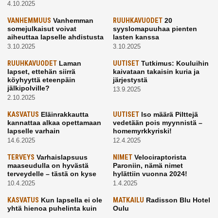
4.10.2025
VANHEMMUUS
Vanhemman
RUUHKAVUODET
20
somejulkaisut voivat
syyslomapuuhaa pienten
aiheuttaa lapselle ahdistusta
lasten kanssa
3.10.2025
3.10.2025
RUUHKAVUODET
Laman
UUTISET
Tutkimus: Kouluihin
lapset, ettehän siirrä
kaivataan takaisin kuria ja
köyhyyttä eteenpäin
järjestystä
jälkipolville?
13.9.2025
2.10.2025
KASVATUS
Eläinrakkautta
UUTISET
Iso määrä Pilttejä
kannattaa alkaa opettamaan
vedetään pois myynnistä –
lapselle varhain
homemyrkkyriski!
14.6.2025
12.4.2025
TERVEYS
Varhaislapsuus
NIMET
Velociraptorista
maaseudulla on hyvästä
Paroniin, nämä nimet
terveydelle – tästä on kyse
hylättiin vuonna 2024!
10.4.2025
1.4.2025
KASVATUS
Kun lapsella ei ole
MATKAILU
Radisson Blu Hotel
yhtä hienoa puhelinta kuin
Oulu
kavereilla
24.3.2025