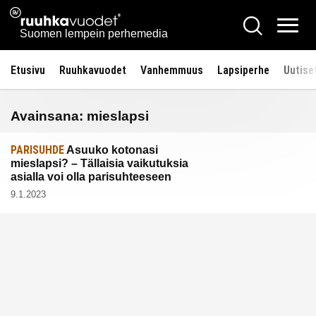
Siirry
Ruuhkavuodet.fi
Hae
sisältöön
Vali
Suomen lempein perhemedia
Etusivu
Ruuhkavuodet
Vanhemmuus
Lapsiperhe
Uutise
Avainsana:
mieslapsi
PARISUHDE
Asuuko kotonasi
mieslapsi? – Tällaisia vaikutuksia
asialla voi olla parisuhteeseen
9.1.2023