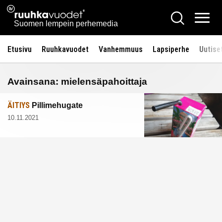
Siirry
Ruuhkavuodet.fi
Hae
sisältöön
Vali
Suomen lempein perhemedia
Etusivu
Ruuhkavuodet
Vanhemmuus
Lapsiperhe
Uutise
Avainsana:
mielensäpahoittaja
ÄITIYS
Pillimehugate
10.11.2021