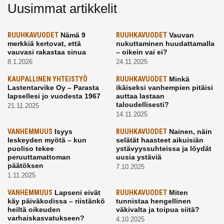
Uusimmat artikkelit
RUUHKAVUODET
Nämä 9
RUUHKAVUODET
Vauvan
merkkiä kertovat, että
nukuttaminen huudattamalla
vauvasi rakastaa sinua
– oikein vai ei?
8.1.2026
24.11.2025
KAUPALLINEN YHTEISTYÖ
RUUHKAVUODET
Minkä
Lastentarvike Oy – Parasta
ikäiseksi vanhempien pitäisi
lapsellesi jo vuodesta 1967
auttaa lastaan
taloudellisesti?
21.11.2025
14.11.2025
VANHEMMUUS
Isyys
RUUHKAVUODET
Nainen, näin
leskeyden myötä – kun
selätät haasteet aikuisiän
puoliso tekee
ystävyyssuhteissa ja löydät
peruuttamattoman
uusia ystäviä
päätöksen
7.10.2025
1.11.2025
VANHEMMUUS
Lapseni eivät
RUUHKAVUODET
Miten
käy päiväkodissa – riistänkö
tunnistaa hengellinen
heiltä oikeuden
väkivalta ja toipua siitä?
varhaiskasvatukseen?
4.10.2025