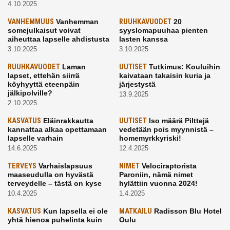
4.10.2025
VANHEMMUUS
Vanhemman
RUUHKAVUODET
20
somejulkaisut voivat
syyslomapuuhaa pienten
aiheuttaa lapselle ahdistusta
lasten kanssa
3.10.2025
3.10.2025
RUUHKAVUODET
Laman
UUTISET
Tutkimus: Kouluihin
lapset, ettehän siirrä
kaivataan takaisin kuria ja
köyhyyttä eteenpäin
järjestystä
jälkipolville?
13.9.2025
2.10.2025
KASVATUS
Eläinrakkautta
UUTISET
Iso määrä Pilttejä
kannattaa alkaa opettamaan
vedetään pois myynnistä –
lapselle varhain
homemyrkkyriski!
14.6.2025
12.4.2025
TERVEYS
Varhaislapsuus
NIMET
Velociraptorista
maaseudulla on hyvästä
Paroniin, nämä nimet
terveydelle – tästä on kyse
hylättiin vuonna 2024!
10.4.2025
1.4.2025
KASVATUS
Kun lapsella ei ole
MATKAILU
Radisson Blu Hotel
yhtä hienoa puhelinta kuin
Oulu
kavereilla
24.3.2025