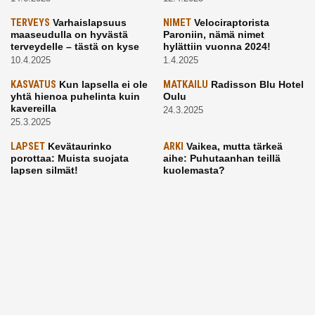
TERVEYS
Varhaislapsuus
NIMET
Velociraptorista
maaseudulla on hyvästä
Paroniin, nämä nimet
terveydelle – tästä on kyse
hylättiin vuonna 2024!
10.4.2025
1.4.2025
KASVATUS
Kun lapsella ei ole
MATKAILU
Radisson Blu Hotel
yhtä hienoa puhelinta kuin
Oulu
kavereilla
24.3.2025
25.3.2025
LAPSET
Kevätaurinko
ARKI
Vaikea, mutta tärkeä
porottaa: Muista suojata
aihe: Puhutaanhan teillä
lapsen silmät!
kuolemasta?
24.3.2025
4.3.2025
KASVATUS
Vanhempi, puhu
RUOKA
Eineksiä ruoaksi?
työelämästä lapselle – mutta
Muista nämä asiat ja saat
mieti sanojasi!
paremman aterian
25.2.2025
24.2.2025
KOTI
Hyödynnä talvikelit
ARKI
Etsiikö alaikäinen
kotia siivotessa – 2 näppärää
lapsesi kesätöitä? Tässä
vinkkiä!
hänelle 5 vinkkiä!
24.2.2025
21.2.2025