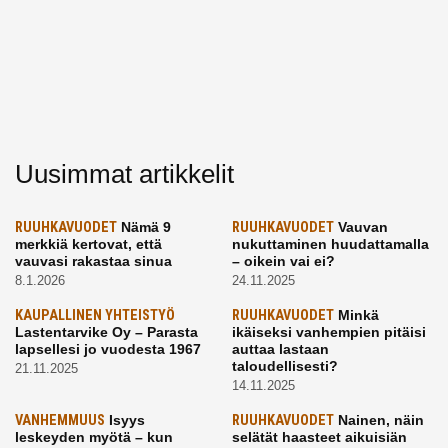
Uusimmat artikkelit
RUUHKAVUODET
Nämä 9
RUUHKAVUODET
Vauvan
merkkiä kertovat, että
nukuttaminen huudattamalla
vauvasi rakastaa sinua
– oikein vai ei?
8.1.2026
24.11.2025
KAUPALLINEN YHTEISTYÖ
RUUHKAVUODET
Minkä
Lastentarvike Oy – Parasta
ikäiseksi vanhempien pitäisi
lapsellesi jo vuodesta 1967
auttaa lastaan
taloudellisesti?
21.11.2025
14.11.2025
VANHEMMUUS
Isyys
RUUHKAVUODET
Nainen, näin
leskeyden myötä – kun
selätät haasteet aikuisiän