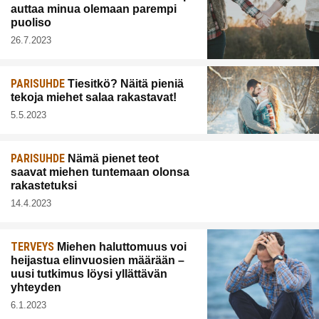
auttaa minua olemaan parempi
puoliso
26.7.2023
PARISUHDE
Tiesitkö? Näitä pieniä
tekoja miehet salaa rakastavat!
5.5.2023
PARISUHDE
Nämä pienet teot
saavat miehen tuntemaan olonsa
rakastetuksi
14.4.2023
TERVEYS
Miehen haluttomuus voi
heijastua elinvuosien määrään –
uusi tutkimus löysi yllättävän
yhteyden
6.1.2023