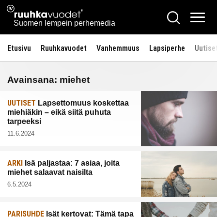
Siirry
Ruuhkavuodet.fi
Hae
sisältöön
Vali
Suomen lempein perhemedia
Etusivu
Ruuhkavuodet
Vanhemmuus
Lapsiperhe
Uutise
Avainsana:
miehet
UUTISET
Lapsettomuus koskettaa
miehiäkin – eikä siitä puhuta
tarpeeksi
11.6.2024
ARKI
Isä paljastaa: 7 asiaa, joita
miehet salaavat naisilta
6.5.2024
PARISUHDE
Isät kertovat: Tämä tapa