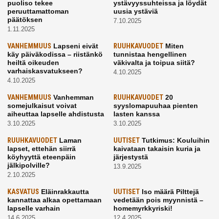
puoliso tekee
ystävyyssuhteissa ja löydät
peruuttamattoman
uusia ystäviä
päätöksen
7.10.2025
1.11.2025
VANHEMMUUS
Lapseni eivät
RUUHKAVUODET
Miten
käy päiväkodissa – riistänkö
tunnistaa hengellinen
heiltä oikeuden
väkivalta ja toipua siitä?
varhaiskasvatukseen?
4.10.2025
4.10.2025
VANHEMMUUS
Vanhemman
RUUHKAVUODET
20
somejulkaisut voivat
syyslomapuuhaa pienten
aiheuttaa lapselle ahdistusta
lasten kanssa
3.10.2025
3.10.2025
RUUHKAVUODET
Laman
UUTISET
Tutkimus: Kouluihin
lapset, ettehän siirrä
kaivataan takaisin kuria ja
köyhyyttä eteenpäin
järjestystä
jälkipolville?
13.9.2025
2.10.2025
KASVATUS
Eläinrakkautta
UUTISET
Iso määrä Pilttejä
kannattaa alkaa opettamaan
vedetään pois myynnistä –
lapselle varhain
homemyrkkyriski!
14.6.2025
12.4.2025