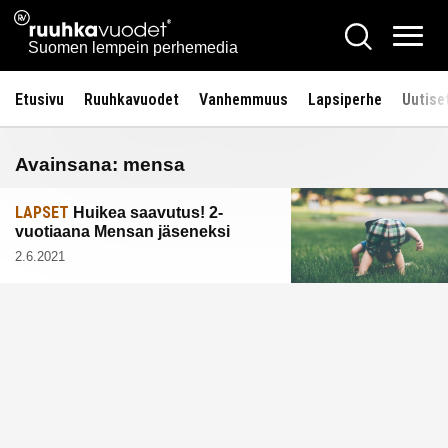
Siirry
Ruuhkavuodet.fi
Hae
sisältöön
Vali
Suomen lempein perhemedia
Etusivu
Ruuhkavuodet
Vanhemmuus
Lapsiperhe
Uutise
Avainsana:
mensa
LAPSET
Huikea saavutus! 2-
vuotiaana Mensan jäseneksi
2.6.2021