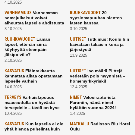
4.10.2025
VANHEMMUUS
Vanhemman
RUUHKAVUODET
20
somejulkaisut voivat
syyslomapuuhaa pienten
aiheuttaa lapselle ahdistusta
lasten kanssa
3.10.2025
3.10.2025
RUUHKAVUODET
Laman
UUTISET
Tutkimus: Kouluihin
lapset, ettehän siirrä
kaivataan takaisin kuria ja
köyhyyttä eteenpäin
järjestystä
jälkipolville?
13.9.2025
2.10.2025
KASVATUS
Eläinrakkautta
UUTISET
Iso määrä Pilttejä
kannattaa alkaa opettamaan
vedetään pois myynnistä –
lapselle varhain
homemyrkkyriski!
14.6.2025
12.4.2025
TERVEYS
Varhaislapsuus
NIMET
Velociraptorista
maaseudulla on hyvästä
Paroniin, nämä nimet
terveydelle – tästä on kyse
hylättiin vuonna 2024!
10.4.2025
1.4.2025
KASVATUS
Kun lapsella ei ole
MATKAILU
Radisson Blu Hotel
yhtä hienoa puhelinta kuin
Oulu
kavereilla
24.3.2025