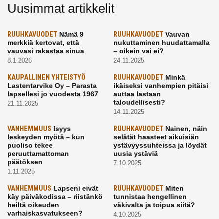
Uusimmat artikkelit
RUUHKAVUODET
Nämä 9
RUUHKAVUODET
Vauvan
merkkiä kertovat, että
nukuttaminen huudattamalla
vauvasi rakastaa sinua
– oikein vai ei?
8.1.2026
24.11.2025
KAUPALLINEN YHTEISTYÖ
RUUHKAVUODET
Minkä
Lastentarvike Oy – Parasta
ikäiseksi vanhempien pitäisi
lapsellesi jo vuodesta 1967
auttaa lastaan
taloudellisesti?
21.11.2025
14.11.2025
VANHEMMUUS
Isyys
RUUHKAVUODET
Nainen, näin
leskeyden myötä – kun
selätät haasteet aikuisiän
puoliso tekee
ystävyyssuhteissa ja löydät
peruuttamattoman
uusia ystäviä
päätöksen
7.10.2025
1.11.2025
VANHEMMUUS
Lapseni eivät
RUUHKAVUODET
Miten
käy päiväkodissa – riistänkö
tunnistaa hengellinen
heiltä oikeuden
väkivalta ja toipua siitä?
varhaiskasvatukseen?
4.10.2025