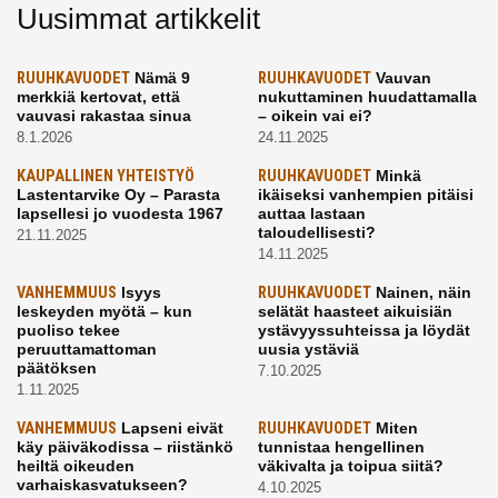
Uusimmat artikkelit
RUUHKAVUODET
Nämä 9
RUUHKAVUODET
Vauvan
merkkiä kertovat, että
nukuttaminen huudattamalla
vauvasi rakastaa sinua
– oikein vai ei?
8.1.2026
24.11.2025
KAUPALLINEN YHTEISTYÖ
RUUHKAVUODET
Minkä
Lastentarvike Oy – Parasta
ikäiseksi vanhempien pitäisi
lapsellesi jo vuodesta 1967
auttaa lastaan
taloudellisesti?
21.11.2025
14.11.2025
VANHEMMUUS
Isyys
RUUHKAVUODET
Nainen, näin
leskeyden myötä – kun
selätät haasteet aikuisiän
puoliso tekee
ystävyyssuhteissa ja löydät
peruuttamattoman
uusia ystäviä
päätöksen
7.10.2025
1.11.2025
VANHEMMUUS
Lapseni eivät
RUUHKAVUODET
Miten
käy päiväkodissa – riistänkö
tunnistaa hengellinen
heiltä oikeuden
väkivalta ja toipua siitä?
varhaiskasvatukseen?
4.10.2025