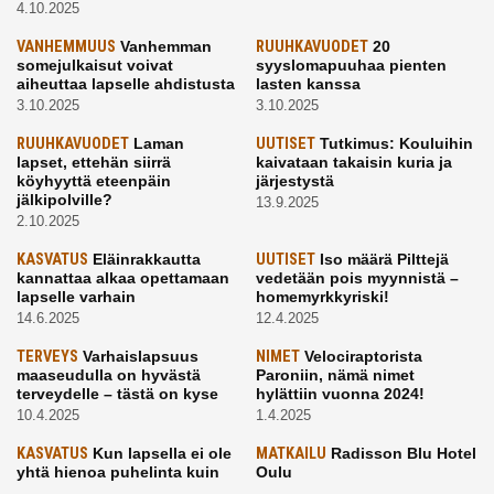
4.10.2025
VANHEMMUUS
Vanhemman
RUUHKAVUODET
20
somejulkaisut voivat
syyslomapuuhaa pienten
aiheuttaa lapselle ahdistusta
lasten kanssa
3.10.2025
3.10.2025
RUUHKAVUODET
Laman
UUTISET
Tutkimus: Kouluihin
lapset, ettehän siirrä
kaivataan takaisin kuria ja
köyhyyttä eteenpäin
järjestystä
jälkipolville?
13.9.2025
2.10.2025
KASVATUS
Eläinrakkautta
UUTISET
Iso määrä Pilttejä
kannattaa alkaa opettamaan
vedetään pois myynnistä –
lapselle varhain
homemyrkkyriski!
14.6.2025
12.4.2025
TERVEYS
Varhaislapsuus
NIMET
Velociraptorista
maaseudulla on hyvästä
Paroniin, nämä nimet
terveydelle – tästä on kyse
hylättiin vuonna 2024!
10.4.2025
1.4.2025
KASVATUS
Kun lapsella ei ole
MATKAILU
Radisson Blu Hotel
yhtä hienoa puhelinta kuin
Oulu
kavereilla
24.3.2025