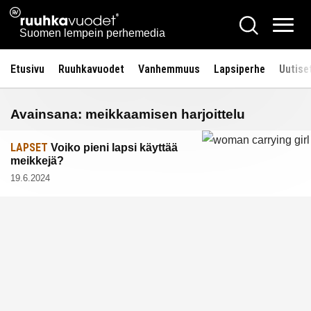
Siirry
Ruuhkavuodet.fi
Hae
sisältöön
Vali
Suomen lempein perhemedia
Etusivu
Ruuhkavuodet
Vanhemmuus
Lapsiperhe
Uutise
Avainsana:
meikkaamisen harjoittelu
LAPSET
Voiko pieni lapsi käyttää
meikkejä?
19.6.2024