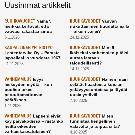
Uusimmat artikkelit
RUUHKAVUODET
Nämä 9
RUUHKAVUODET
Vauvan
merkkiä kertovat, että
nukuttaminen huudattamalla
vauvasi rakastaa sinua
– oikein vai ei?
8.1.2026
24.11.2025
KAUPALLINEN YHTEISTYÖ
RUUHKAVUODET
Minkä
Lastentarvike Oy – Parasta
ikäiseksi vanhempien pitäisi
lapsellesi jo vuodesta 1967
auttaa lastaan
taloudellisesti?
21.11.2025
14.11.2025
VANHEMMUUS
Isyys
RUUHKAVUODET
Nainen, näin
leskeyden myötä – kun
selätät haasteet aikuisiän
puoliso tekee
ystävyyssuhteissa ja löydät
peruuttamattoman
uusia ystäviä
päätöksen
7.10.2025
1.11.2025
VANHEMMUUS
Lapseni eivät
RUUHKAVUODET
Miten
käy päiväkodissa – riistänkö
tunnistaa hengellinen
heiltä oikeuden
väkivalta ja toipua siitä?
varhaiskasvatukseen?
4.10.2025