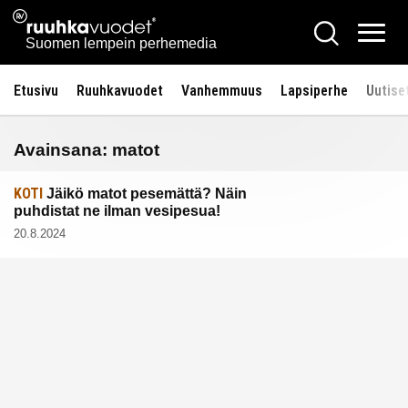
Siirry
Ruuhkavuodet.fi
Hae
sisältöön
Vali
Suomen lempein perhemedia
Etusivu
Ruuhkavuodet
Vanhemmuus
Lapsiperhe
Uutise
Avainsana:
matot
KOTI
Jäikö matot pesemättä? Näin
puhdistat ne ilman vesipesua!
20.8.2024