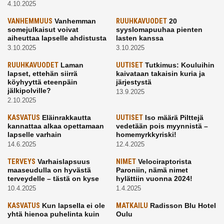
4.10.2025
VANHEMMUUS
Vanhemman
RUUHKAVUODET
20
somejulkaisut voivat
syyslomapuuhaa pienten
aiheuttaa lapselle ahdistusta
lasten kanssa
3.10.2025
3.10.2025
RUUHKAVUODET
Laman
UUTISET
Tutkimus: Kouluihin
lapset, ettehän siirrä
kaivataan takaisin kuria ja
köyhyyttä eteenpäin
järjestystä
jälkipolville?
13.9.2025
2.10.2025
KASVATUS
Eläinrakkautta
UUTISET
Iso määrä Pilttejä
kannattaa alkaa opettamaan
vedetään pois myynnistä –
lapselle varhain
homemyrkkyriski!
14.6.2025
12.4.2025
TERVEYS
Varhaislapsuus
NIMET
Velociraptorista
maaseudulla on hyvästä
Paroniin, nämä nimet
terveydelle – tästä on kyse
hylättiin vuonna 2024!
10.4.2025
1.4.2025
KASVATUS
Kun lapsella ei ole
MATKAILU
Radisson Blu Hotel
yhtä hienoa puhelinta kuin
Oulu
kavereilla
24.3.2025