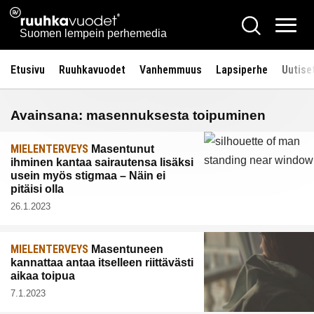
Siirry
Ruuhkavuodet.fi
Hae
sisältöön
Vali
Suomen lempein perhemedia
Etusivu
Ruuhkavuodet
Vanhemmuus
Lapsiperhe
Uutise
Avainsana:
masennuksesta toipuminen
MIELENTERVEYS
Masentunut
ihminen kantaa sairautensa lisäksi
usein myös stigmaa – Näin ei
pitäisi olla
26.1.2023
MIELENTERVEYS
Masentuneen
kannattaa antaa itselleen riittävästi
aikaa toipua
7.1.2023