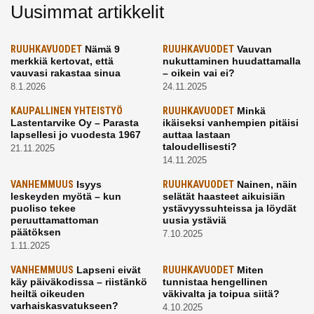
Uusimmat artikkelit
RUUHKAVUODET
Nämä 9
RUUHKAVUODET
Vauvan
merkkiä kertovat, että
nukuttaminen huudattamalla
vauvasi rakastaa sinua
– oikein vai ei?
8.1.2026
24.11.2025
KAUPALLINEN YHTEISTYÖ
RUUHKAVUODET
Minkä
Lastentarvike Oy – Parasta
ikäiseksi vanhempien pitäisi
lapsellesi jo vuodesta 1967
auttaa lastaan
taloudellisesti?
21.11.2025
14.11.2025
VANHEMMUUS
Isyys
RUUHKAVUODET
Nainen, näin
leskeyden myötä – kun
selätät haasteet aikuisiän
puoliso tekee
ystävyyssuhteissa ja löydät
peruuttamattoman
uusia ystäviä
päätöksen
7.10.2025
1.11.2025
VANHEMMUUS
Lapseni eivät
RUUHKAVUODET
Miten
käy päiväkodissa – riistänkö
tunnistaa hengellinen
heiltä oikeuden
väkivalta ja toipua siitä?
varhaiskasvatukseen?
4.10.2025