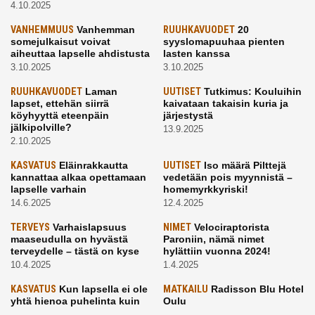
4.10.2025
VANHEMMUUS
Vanhemman
RUUHKAVUODET
20
somejulkaisut voivat
syyslomapuuhaa pienten
aiheuttaa lapselle ahdistusta
lasten kanssa
3.10.2025
3.10.2025
RUUHKAVUODET
Laman
UUTISET
Tutkimus: Kouluihin
lapset, ettehän siirrä
kaivataan takaisin kuria ja
köyhyyttä eteenpäin
järjestystä
jälkipolville?
13.9.2025
2.10.2025
KASVATUS
Eläinrakkautta
UUTISET
Iso määrä Pilttejä
kannattaa alkaa opettamaan
vedetään pois myynnistä –
lapselle varhain
homemyrkkyriski!
14.6.2025
12.4.2025
TERVEYS
Varhaislapsuus
NIMET
Velociraptorista
maaseudulla on hyvästä
Paroniin, nämä nimet
terveydelle – tästä on kyse
hylättiin vuonna 2024!
10.4.2025
1.4.2025
KASVATUS
Kun lapsella ei ole
MATKAILU
Radisson Blu Hotel
yhtä hienoa puhelinta kuin
Oulu
kavereilla
24.3.2025