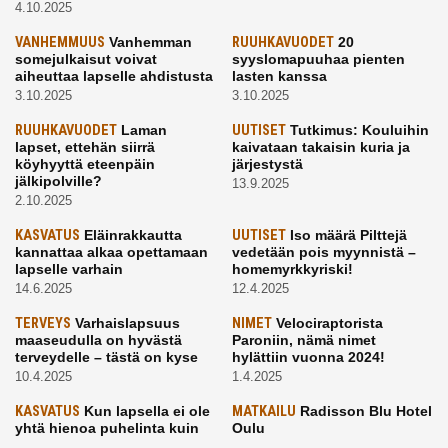
4.10.2025
VANHEMMUUS
Vanhemman
RUUHKAVUODET
20
somejulkaisut voivat
syyslomapuuhaa pienten
aiheuttaa lapselle ahdistusta
lasten kanssa
3.10.2025
3.10.2025
RUUHKAVUODET
Laman
UUTISET
Tutkimus: Kouluihin
lapset, ettehän siirrä
kaivataan takaisin kuria ja
köyhyyttä eteenpäin
järjestystä
jälkipolville?
13.9.2025
2.10.2025
KASVATUS
Eläinrakkautta
UUTISET
Iso määrä Pilttejä
kannattaa alkaa opettamaan
vedetään pois myynnistä –
lapselle varhain
homemyrkkyriski!
14.6.2025
12.4.2025
TERVEYS
Varhaislapsuus
NIMET
Velociraptorista
maaseudulla on hyvästä
Paroniin, nämä nimet
terveydelle – tästä on kyse
hylättiin vuonna 2024!
10.4.2025
1.4.2025
KASVATUS
Kun lapsella ei ole
MATKAILU
Radisson Blu Hotel
yhtä hienoa puhelinta kuin
Oulu
kavereilla
24.3.2025