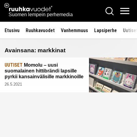
Siirry
Ruuhkavuodet.fi
Hae
sisältöön
Vali
Suomen lempein perhemedia
Etusivu
Ruuhkavuodet
Vanhemmuus
Lapsiperhe
Uutise
Avainsana:
markkinat
UUTISET
Momolu – uusi
suomalainen hittibrändi lapsille
pyrkii kansainvälisille markkinoille
26.5.2021