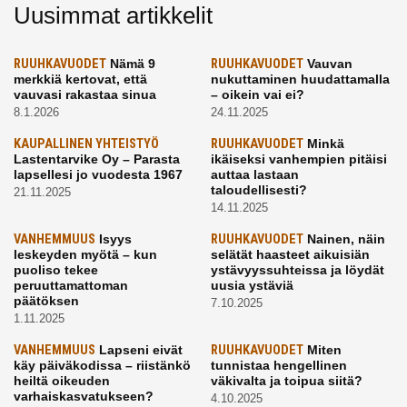
Uusimmat artikkelit
RUUHKAVUODET
Nämä 9
RUUHKAVUODET
Vauvan
merkkiä kertovat, että
nukuttaminen huudattamalla
vauvasi rakastaa sinua
– oikein vai ei?
8.1.2026
24.11.2025
KAUPALLINEN YHTEISTYÖ
RUUHKAVUODET
Minkä
Lastentarvike Oy – Parasta
ikäiseksi vanhempien pitäisi
lapsellesi jo vuodesta 1967
auttaa lastaan
taloudellisesti?
21.11.2025
14.11.2025
VANHEMMUUS
Isyys
RUUHKAVUODET
Nainen, näin
leskeyden myötä – kun
selätät haasteet aikuisiän
puoliso tekee
ystävyyssuhteissa ja löydät
peruuttamattoman
uusia ystäviä
päätöksen
7.10.2025
1.11.2025
VANHEMMUUS
Lapseni eivät
RUUHKAVUODET
Miten
käy päiväkodissa – riistänkö
tunnistaa hengellinen
heiltä oikeuden
väkivalta ja toipua siitä?
varhaiskasvatukseen?
4.10.2025