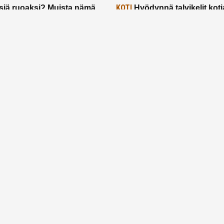
KOTI
siä ruoaksi? Muista nämä
Hyödynnä talvikelit koti
t paremman aterian
– 2 näppärää vinkkiä!
24.2.2025
Etusivu
Meistä
Ruuhkavuodet
Lapsiperhe
Vanhemmuus
Tietosuojalauseke
© 2026 Ruuhkavuodet.fi. Kaikki oikeudet pidätetään.