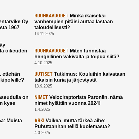
RUUHKAVUODET
Minkä ikäiseksi
ntarvike Oy
vanhempien pitäisi auttaa lastaan
esta 1967
taloudellisesti?
14.11.2025
käy
RUUHKAVUODET
ltä oikeuden
Miten tunnistaa
hengellinen väkivalta ja toipua siitä?
4.10.2025
UUTISET
 ettehän
Tutkimus: Kouluihin kaivataan
kipolville?
takaisin kuria ja järjestystä
13.9.2025
NIMET
seudulla on
Velociraptorista Paroniin, nämä
on kyse
nimet hylättiin vuonna 2024!
1.4.2025
ARKI
a: Muista
Vaikea, mutta tärkeä aihe:
Puhutaanhan teillä kuolemasta?
4.3.2025