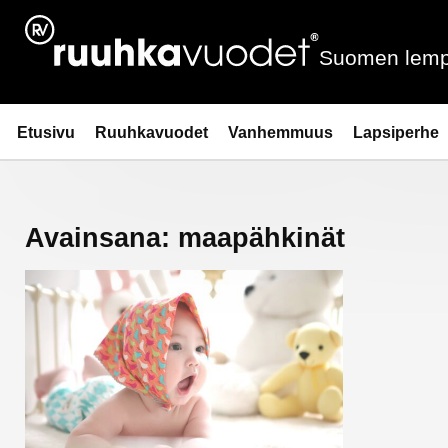
Siirry
sisältöön
Suomen lemp
Ruuhkavuodet.fi
Etusivu
Ruuhkavuodet
Vanhemmuus
Lapsiperhe
Avainsana:
maapähkinät