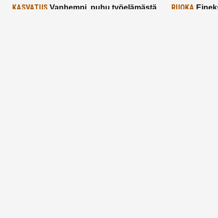
KASVATUS
RUOKA
Vanhempi, puhu työelämästä
Einek
lapselle – mutta mieti sanojasi!
asiat ja saa
25.2.2025
24.2.2025
Aitoa vertaistukea perhearkeen, lempeästi
myötäeläen
Facebook
Instagram
TikTok
X