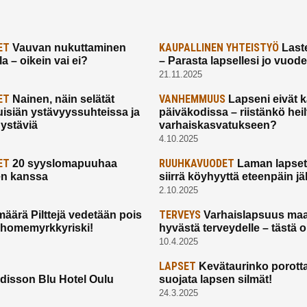
ET
KAUPALLINEN YHTEISTYÖ
Vauvan nukuttaminen
Laste
a – oikein vai ei?
– Parasta lapsellesi jo vuod
21.11.2025
ET
VANHEMMUUS
Nainen, näin selätät
Lapseni eivät 
uisiän ystävyyssuhteissa ja
päiväkodissa – riistänkö hei
 ystäviä
varhaiskasvatukseen?
4.10.2025
ET
RUUHKAVUODET
20 syyslomapuuhaa
Laman lapset,
en kanssa
siirrä köyhyyttä eteenpäin jäl
2.10.2025
TERVEYS
määrä Pilttejä vedetään pois
Varhaislapsuus maa
 homemyrkkyriski!
hyvästä terveydelle – tästä 
10.4.2025
LAPSET
Kevätaurinko porotta
disson Blu Hotel Oulu
suojata lapsen silmät!
24.3.2025