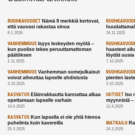
RUUHKAVUODET
RUUHKAVUOD
Nämä 9 merkkiä kertovat,
että vauvasi rakastaa sinua
huudattamall
8.1.2026
24.11.2025
VANHEMMUUS
RUUHKAVUOD
Isyys leskeyden myötä –
kun puoliso tekee peruuttamattoman
haasteet aik
päätöksen
löydät uusia
1.11.2025
7.10.2025
VANHEMMUUS
RUUHKAVUOD
Vanhemman somejulkaisut
voivat aiheuttaa lapselle ahdistusta
pienten last
3.10.2025
3.10.2025
KASVATUS
UUTISET
Eläinrakkautta kannattaa alkaa
Iso 
opettamaan lapselle varhain
myynnistä –
14.6.2025
12.4.2025
KASVATUS
Kun lapsella ei ole yhtä hienoa
MATKAILU
puhelinta kuin kavereilla
Ra
25.3.2025
24.3.2025