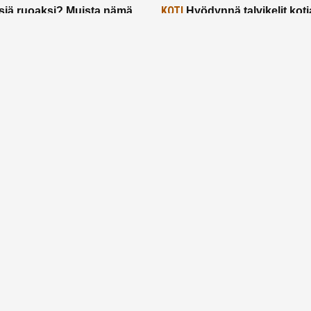
KOTI
siä ruoaksi? Muista nämä
Hyödynnä talvikelit koti
t paremman aterian
– 2 näppärää vinkkiä!
24.2.2025
Etusivu
Meistä
Ruuhkavuodet
Lapsiperhe
Vanhemmuus
Tietosuojalauseke
© 2026 Ruuhkavuodet.fi. Kaikki oikeudet pidätetään.