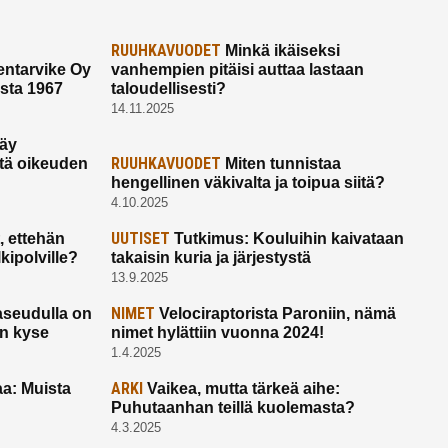
RUUHKAVUODET
Minkä ikäiseksi
ntarvike Oy
vanhempien pitäisi auttaa lastaan
esta 1967
taloudellisesti?
14.11.2025
käy
RUUHKAVUODET
ltä oikeuden
Miten tunnistaa
hengellinen väkivalta ja toipua siitä?
4.10.2025
UUTISET
 ettehän
Tutkimus: Kouluihin kaivataan
kipolville?
takaisin kuria ja järjestystä
13.9.2025
NIMET
seudulla on
Velociraptorista Paroniin, nämä
on kyse
nimet hylättiin vuonna 2024!
1.4.2025
ARKI
a: Muista
Vaikea, mutta tärkeä aihe:
Puhutaanhan teillä kuolemasta?
4.3.2025