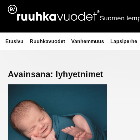
Siirry
sisältöön
Suomen lemp
Ruuhkavuodet.fi
Etusivu
Ruuhkavuodet
Vanhemmuus
Lapsiperhe
Avainsana:
lyhyetnimet