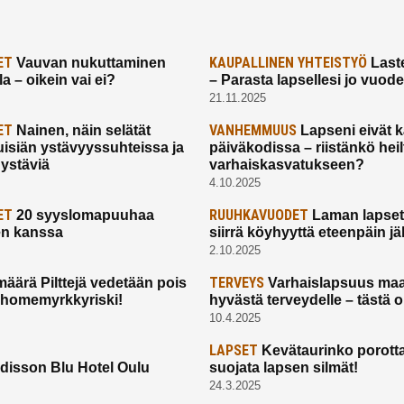
ET
KAUPALLINEN YHTEISTYÖ
Vauvan nukuttaminen
Laste
a – oikein vai ei?
– Parasta lapsellesi jo vuod
21.11.2025
ET
VANHEMMUUS
Nainen, näin selätät
Lapseni eivät 
uisiän ystävyyssuhteissa ja
päiväkodissa – riistänkö hei
 ystäviä
varhaiskasvatukseen?
4.10.2025
ET
RUUHKAVUODET
20 syyslomapuuhaa
Laman lapset,
en kanssa
siirrä köyhyyttä eteenpäin jäl
2.10.2025
TERVEYS
määrä Pilttejä vedetään pois
Varhaislapsuus maa
 homemyrkkyriski!
hyvästä terveydelle – tästä 
10.4.2025
LAPSET
Kevätaurinko porotta
disson Blu Hotel Oulu
suojata lapsen silmät!
24.3.2025