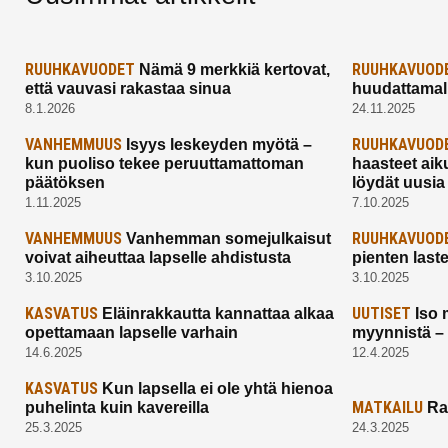
RUUHKAVUODET
RUUHKAVUOD
Nämä 9 merkkiä kertovat,
että vauvasi rakastaa sinua
huudattamall
8.1.2026
24.11.2025
VANHEMMUUS
RUUHKAVUOD
Isyys leskeyden myötä –
kun puoliso tekee peruuttamattoman
haasteet aik
päätöksen
löydät uusia
1.11.2025
7.10.2025
VANHEMMUUS
RUUHKAVUOD
Vanhemman somejulkaisut
voivat aiheuttaa lapselle ahdistusta
pienten last
3.10.2025
3.10.2025
KASVATUS
UUTISET
Eläinrakkautta kannattaa alkaa
Iso 
opettamaan lapselle varhain
myynnistä –
14.6.2025
12.4.2025
KASVATUS
Kun lapsella ei ole yhtä hienoa
MATKAILU
puhelinta kuin kavereilla
Ra
25.3.2025
24.3.2025