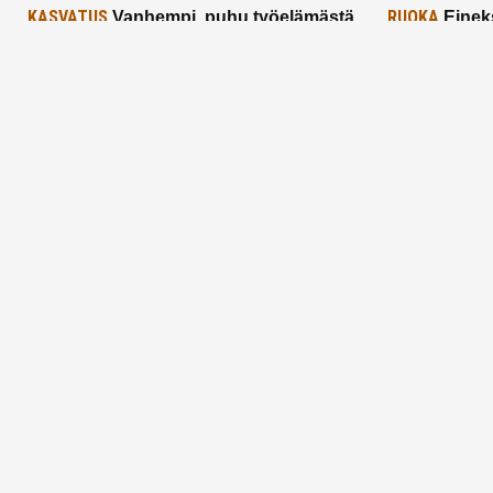
KASVATUS
RUOKA
Vanhempi, puhu työelämästä
Einek
lapselle – mutta mieti sanojasi!
asiat ja saa
25.2.2025
24.2.2025
Aitoa vertaistukea perhearkeen, lempeästi
myötäeläen
Facebook
Instagram
TikTok
X