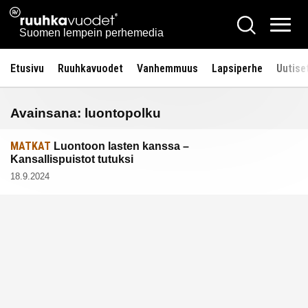
Siirry
Ruuhkavuodet.fi
Hae
sisältöön
Vali
Suomen lempein perhemedia
Etusivu
Ruuhkavuodet
Vanhemmuus
Lapsiperhe
Uutise
Avainsana:
luontopolku
MATKAT
Luontoon lasten kanssa –
Kansallispuistot tutuksi
18.9.2024