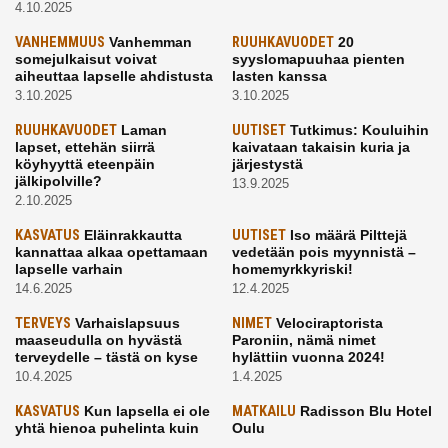
4.10.2025
VANHEMMUUS
Vanhemman
RUUHKAVUODET
20
somejulkaisut voivat
syyslomapuuhaa pienten
aiheuttaa lapselle ahdistusta
lasten kanssa
3.10.2025
3.10.2025
RUUHKAVUODET
Laman
UUTISET
Tutkimus: Kouluihin
lapset, ettehän siirrä
kaivataan takaisin kuria ja
köyhyyttä eteenpäin
järjestystä
jälkipolville?
13.9.2025
2.10.2025
KASVATUS
Eläinrakkautta
UUTISET
Iso määrä Pilttejä
kannattaa alkaa opettamaan
vedetään pois myynnistä –
lapselle varhain
homemyrkkyriski!
14.6.2025
12.4.2025
TERVEYS
Varhaislapsuus
NIMET
Velociraptorista
maaseudulla on hyvästä
Paroniin, nämä nimet
terveydelle – tästä on kyse
hylättiin vuonna 2024!
10.4.2025
1.4.2025
KASVATUS
Kun lapsella ei ole
MATKAILU
Radisson Blu Hotel
yhtä hienoa puhelinta kuin
Oulu
kavereilla
24.3.2025