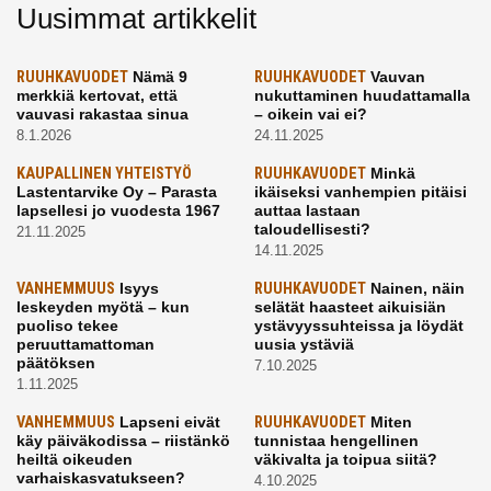
Uusimmat artikkelit
RUUHKAVUODET
Nämä 9
RUUHKAVUODET
Vauvan
merkkiä kertovat, että
nukuttaminen huudattamalla
vauvasi rakastaa sinua
– oikein vai ei?
8.1.2026
24.11.2025
KAUPALLINEN YHTEISTYÖ
RUUHKAVUODET
Minkä
Lastentarvike Oy – Parasta
ikäiseksi vanhempien pitäisi
lapsellesi jo vuodesta 1967
auttaa lastaan
taloudellisesti?
21.11.2025
14.11.2025
VANHEMMUUS
Isyys
RUUHKAVUODET
Nainen, näin
leskeyden myötä – kun
selätät haasteet aikuisiän
puoliso tekee
ystävyyssuhteissa ja löydät
peruuttamattoman
uusia ystäviä
päätöksen
7.10.2025
1.11.2025
VANHEMMUUS
Lapseni eivät
RUUHKAVUODET
Miten
käy päiväkodissa – riistänkö
tunnistaa hengellinen
heiltä oikeuden
väkivalta ja toipua siitä?
varhaiskasvatukseen?
4.10.2025