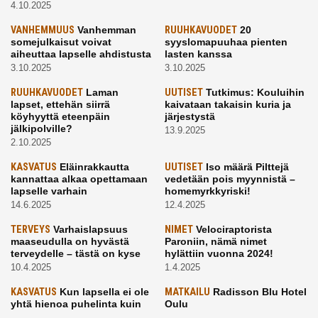
4.10.2025
VANHEMMUUS
Vanhemman
RUUHKAVUODET
20
somejulkaisut voivat
syyslomapuuhaa pienten
aiheuttaa lapselle ahdistusta
lasten kanssa
3.10.2025
3.10.2025
RUUHKAVUODET
Laman
UUTISET
Tutkimus: Kouluihin
lapset, ettehän siirrä
kaivataan takaisin kuria ja
köyhyyttä eteenpäin
järjestystä
jälkipolville?
13.9.2025
2.10.2025
KASVATUS
Eläinrakkautta
UUTISET
Iso määrä Pilttejä
kannattaa alkaa opettamaan
vedetään pois myynnistä –
lapselle varhain
homemyrkkyriski!
14.6.2025
12.4.2025
TERVEYS
Varhaislapsuus
NIMET
Velociraptorista
maaseudulla on hyvästä
Paroniin, nämä nimet
terveydelle – tästä on kyse
hylättiin vuonna 2024!
10.4.2025
1.4.2025
KASVATUS
Kun lapsella ei ole
MATKAILU
Radisson Blu Hotel
yhtä hienoa puhelinta kuin
Oulu
kavereilla
24.3.2025