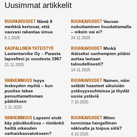
Uusimmat artikkelit
RUUHKAVUODET
Nämä 9
RUUHKAVUODET
Vauvan
merkkiä kertovat, että
nukuttaminen huudattamalla
vauvasi rakastaa sinua
– oikein vai ei?
8.1.2026
24.11.2025
KAUPALLINEN YHTEISTYÖ
RUUHKAVUODET
Minkä
Lastentarvike Oy – Parasta
ikäiseksi vanhempien pitäisi
lapsellesi jo vuodesta 1967
auttaa lastaan
taloudellisesti?
21.11.2025
14.11.2025
VANHEMMUUS
Isyys
RUUHKAVUODET
Nainen, näin
leskeyden myötä – kun
selätät haasteet aikuisiän
puoliso tekee
ystävyyssuhteissa ja löydät
peruuttamattoman
uusia ystäviä
päätöksen
7.10.2025
1.11.2025
VANHEMMUUS
Lapseni eivät
RUUHKAVUODET
Miten
käy päiväkodissa – riistänkö
tunnistaa hengellinen
heiltä oikeuden
väkivalta ja toipua siitä?
varhaiskasvatukseen?
4.10.2025