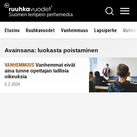
Siirry
Ruuhkavuodet.fi
Hae
sisältöön
Vali
Suomen lempein perhemedia
Etusivu
Ruuhkavuodet
Vanhemmuus
Lapsiperhe
Uutise
Avainsana:
luokasta poistaminen
VANHEMMUUS
Vanhemmat eivät
aina tunne opettajan laillisia
oikeuksia
5.2.2024