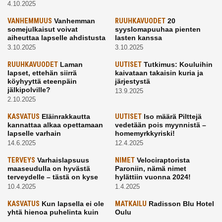
4.10.2025
VANHEMMUUS
Vanhemman
RUUHKAVUODET
20
somejulkaisut voivat
syyslomapuuhaa pienten
aiheuttaa lapselle ahdistusta
lasten kanssa
3.10.2025
3.10.2025
RUUHKAVUODET
Laman
UUTISET
Tutkimus: Kouluihin
lapset, ettehän siirrä
kaivataan takaisin kuria ja
köyhyyttä eteenpäin
järjestystä
jälkipolville?
13.9.2025
2.10.2025
KASVATUS
Eläinrakkautta
UUTISET
Iso määrä Pilttejä
kannattaa alkaa opettamaan
vedetään pois myynnistä –
lapselle varhain
homemyrkkyriski!
14.6.2025
12.4.2025
TERVEYS
Varhaislapsuus
NIMET
Velociraptorista
maaseudulla on hyvästä
Paroniin, nämä nimet
terveydelle – tästä on kyse
hylättiin vuonna 2024!
10.4.2025
1.4.2025
KASVATUS
Kun lapsella ei ole
MATKAILU
Radisson Blu Hotel
yhtä hienoa puhelinta kuin
Oulu
kavereilla
24.3.2025