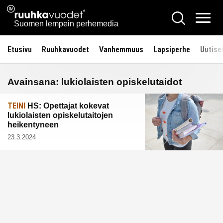
Siirry
Ruuhkavuodet.fi
Hae
sisältöön
Vali
Suomen lempein perhemedia
Etusivu
Ruuhkavuodet
Vanhemmuus
Lapsiperhe
Uutise
Avainsana:
lukiolaisten opiskelutaidot
TEINI
HS: Opettajat kokevat
lukiolaisten opiskelutaitojen
heikentyneen
23.3.2024