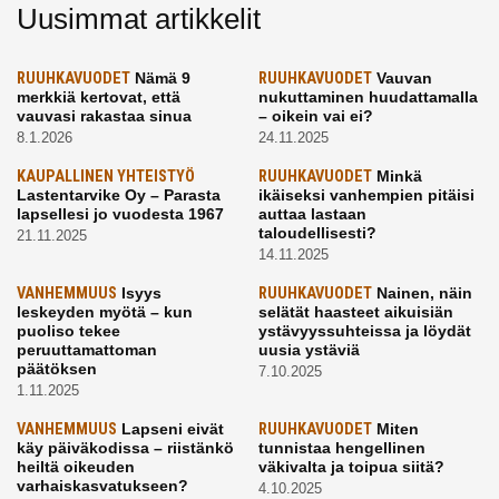
Uusimmat artikkelit
RUUHKAVUODET
Nämä 9
RUUHKAVUODET
Vauvan
merkkiä kertovat, että
nukuttaminen huudattamalla
vauvasi rakastaa sinua
– oikein vai ei?
8.1.2026
24.11.2025
KAUPALLINEN YHTEISTYÖ
RUUHKAVUODET
Minkä
Lastentarvike Oy – Parasta
ikäiseksi vanhempien pitäisi
lapsellesi jo vuodesta 1967
auttaa lastaan
taloudellisesti?
21.11.2025
14.11.2025
VANHEMMUUS
Isyys
RUUHKAVUODET
Nainen, näin
leskeyden myötä – kun
selätät haasteet aikuisiän
puoliso tekee
ystävyyssuhteissa ja löydät
peruuttamattoman
uusia ystäviä
päätöksen
7.10.2025
1.11.2025
VANHEMMUUS
Lapseni eivät
RUUHKAVUODET
Miten
käy päiväkodissa – riistänkö
tunnistaa hengellinen
heiltä oikeuden
väkivalta ja toipua siitä?
varhaiskasvatukseen?
4.10.2025