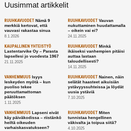
Uusimmat artikkelit
RUUHKAVUODET
Nämä 9
RUUHKAVUODET
Vauvan
merkkiä kertovat, että
nukuttaminen huudattamalla
vauvasi rakastaa sinua
– oikein vai ei?
8.1.2026
24.11.2025
KAUPALLINEN YHTEISTYÖ
RUUHKAVUODET
Minkä
Lastentarvike Oy – Parasta
ikäiseksi vanhempien pitäisi
lapsellesi jo vuodesta 1967
auttaa lastaan
taloudellisesti?
21.11.2025
14.11.2025
VANHEMMUUS
Isyys
RUUHKAVUODET
Nainen, näin
leskeyden myötä – kun
selätät haasteet aikuisiän
puoliso tekee
ystävyyssuhteissa ja löydät
peruuttamattoman
uusia ystäviä
päätöksen
7.10.2025
1.11.2025
VANHEMMUUS
Lapseni eivät
RUUHKAVUODET
Miten
käy päiväkodissa – riistänkö
tunnistaa hengellinen
heiltä oikeuden
väkivalta ja toipua siitä?
varhaiskasvatukseen?
4.10.2025