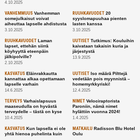
4.10.2025
VANHEMMUUS
Vanhemman
RUUHKAVUODET
20
somejulkaisut voivat
syyslomapuuhaa pienten
aiheuttaa lapselle ahdistusta
lasten kanssa
3.10.2025
3.10.2025
RUUHKAVUODET
Laman
UUTISET
Tutkimus: Kouluihin
lapset, ettehän siirrä
kaivataan takaisin kuria ja
köyhyyttä eteenpäin
järjestystä
jälkipolville?
13.9.2025
2.10.2025
KASVATUS
Eläinrakkautta
UUTISET
Iso määrä Pilttejä
kannattaa alkaa opettamaan
vedetään pois myynnistä –
lapselle varhain
homemyrkkyriski!
14.6.2025
12.4.2025
TERVEYS
Varhaislapsuus
NIMET
Velociraptorista
maaseudulla on hyvästä
Paroniin, nämä nimet
terveydelle – tästä on kyse
hylättiin vuonna 2024!
10.4.2025
1.4.2025
KASVATUS
Kun lapsella ei ole
MATKAILU
Radisson Blu Hotel
yhtä hienoa puhelinta kuin
Oulu
kavereilla
24.3.2025