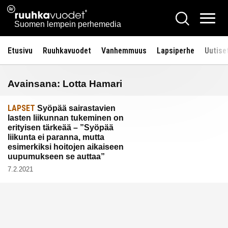
Siirry
Ruuhkavuodet.fi
Hae
sisältöön
Vali
Suomen lempein perhemedia
Etusivu
Ruuhkavuodet
Vanhemmuus
Lapsiperhe
Uutise
Avainsana:
Lotta Hamari
LAPSET
Syöpää sairastavien
lasten liikunnan tukeminen on
erityisen tärkeää – ”Syöpää
liikunta ei paranna, mutta
esimerkiksi hoitojen aikaiseen
uupumukseen se auttaa”
7.2.2021