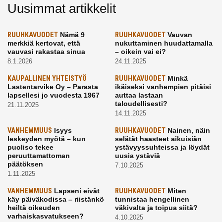
Uusimmat artikkelit
RUUHKAVUODET
Nämä 9
RUUHKAVUODET
Vauvan
merkkiä kertovat, että
nukuttaminen huudattamalla
vauvasi rakastaa sinua
– oikein vai ei?
8.1.2026
24.11.2025
KAUPALLINEN YHTEISTYÖ
RUUHKAVUODET
Minkä
Lastentarvike Oy – Parasta
ikäiseksi vanhempien pitäisi
lapsellesi jo vuodesta 1967
auttaa lastaan
taloudellisesti?
21.11.2025
14.11.2025
VANHEMMUUS
Isyys
RUUHKAVUODET
Nainen, näin
leskeyden myötä – kun
selätät haasteet aikuisiän
puoliso tekee
ystävyyssuhteissa ja löydät
peruuttamattoman
uusia ystäviä
päätöksen
7.10.2025
1.11.2025
VANHEMMUUS
Lapseni eivät
RUUHKAVUODET
Miten
käy päiväkodissa – riistänkö
tunnistaa hengellinen
heiltä oikeuden
väkivalta ja toipua siitä?
varhaiskasvatukseen?
4.10.2025