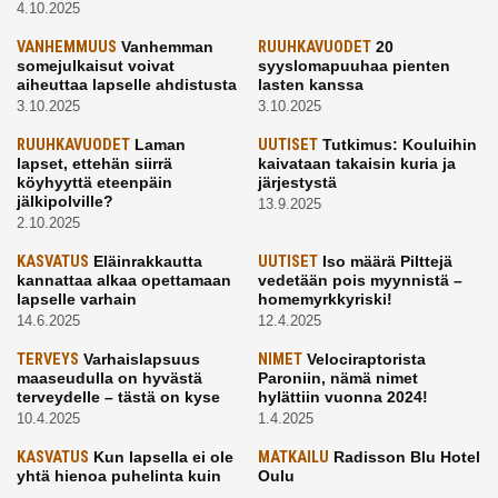
4.10.2025
VANHEMMUUS
Vanhemman
RUUHKAVUODET
20
somejulkaisut voivat
syyslomapuuhaa pienten
aiheuttaa lapselle ahdistusta
lasten kanssa
3.10.2025
3.10.2025
RUUHKAVUODET
Laman
UUTISET
Tutkimus: Kouluihin
lapset, ettehän siirrä
kaivataan takaisin kuria ja
köyhyyttä eteenpäin
järjestystä
jälkipolville?
13.9.2025
2.10.2025
KASVATUS
Eläinrakkautta
UUTISET
Iso määrä Pilttejä
kannattaa alkaa opettamaan
vedetään pois myynnistä –
lapselle varhain
homemyrkkyriski!
14.6.2025
12.4.2025
TERVEYS
Varhaislapsuus
NIMET
Velociraptorista
maaseudulla on hyvästä
Paroniin, nämä nimet
terveydelle – tästä on kyse
hylättiin vuonna 2024!
10.4.2025
1.4.2025
KASVATUS
Kun lapsella ei ole
MATKAILU
Radisson Blu Hotel
yhtä hienoa puhelinta kuin
Oulu
kavereilla
24.3.2025