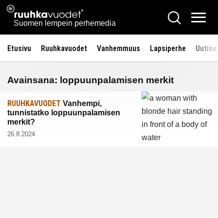
Siirry
Ruuhkavuodet.fi
Hae
sisältöön
Vali
Suomen lempein perhemedia
Etusivu
Ruuhkavuodet
Vanhemmuus
Lapsiperhe
Uutise
Avainsana:
loppuunpalamisen merkit
RUUHKAVUODET
Vanhempi,
tunnistatko loppuunpalamisen
merkit?
26.8.2024