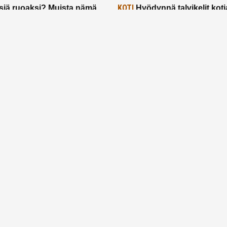
KOTI
siä ruoaksi? Muista nämä
Hyödynnä talvikelit koti
t paremman aterian
– 2 näppärää vinkkiä!
24.2.2025
Etusivu
Meistä
Ruuhkavuodet
Lapsiperhe
Vanhemmuus
Tietosuojalauseke
© 2026 Ruuhkavuodet.fi. Kaikki oikeudet pidätetään.