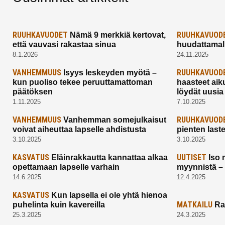
RUUHKAVUODET
RUUHKAVUOD
Nämä 9 merkkiä kertovat,
että vauvasi rakastaa sinua
huudattamall
8.1.2026
24.11.2025
VANHEMMUUS
RUUHKAVUOD
Isyys leskeyden myötä –
kun puoliso tekee peruuttamattoman
haasteet aik
päätöksen
löydät uusia
1.11.2025
7.10.2025
VANHEMMUUS
RUUHKAVUOD
Vanhemman somejulkaisut
voivat aiheuttaa lapselle ahdistusta
pienten last
3.10.2025
3.10.2025
KASVATUS
UUTISET
Eläinrakkautta kannattaa alkaa
Iso 
opettamaan lapselle varhain
myynnistä –
14.6.2025
12.4.2025
KASVATUS
Kun lapsella ei ole yhtä hienoa
MATKAILU
puhelinta kuin kavereilla
Ra
25.3.2025
24.3.2025