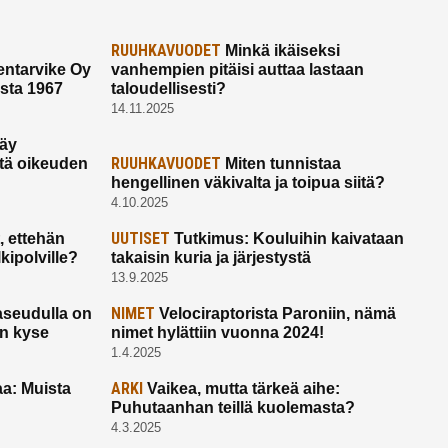
RUUHKAVUODET
Minkä ikäiseksi
ntarvike Oy
vanhempien pitäisi auttaa lastaan
esta 1967
taloudellisesti?
14.11.2025
käy
RUUHKAVUODET
ltä oikeuden
Miten tunnistaa
hengellinen väkivalta ja toipua siitä?
4.10.2025
UUTISET
 ettehän
Tutkimus: Kouluihin kaivataan
kipolville?
takaisin kuria ja järjestystä
13.9.2025
NIMET
seudulla on
Velociraptorista Paroniin, nämä
on kyse
nimet hylättiin vuonna 2024!
1.4.2025
ARKI
a: Muista
Vaikea, mutta tärkeä aihe:
Puhutaanhan teillä kuolemasta?
4.3.2025