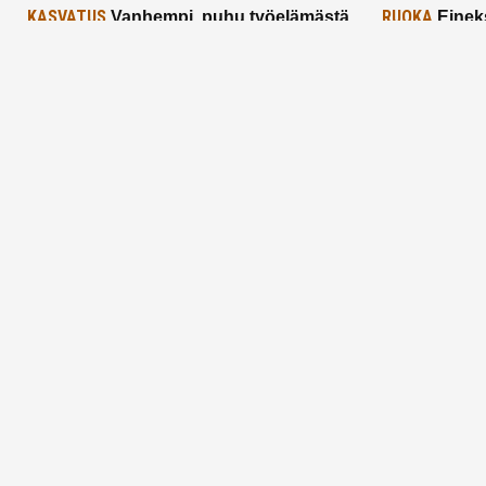
KASVATUS
RUOKA
Vanhempi, puhu työelämästä
Einek
lapselle – mutta mieti sanojasi!
asiat ja saa
25.2.2025
24.2.2025
Aitoa vertaistukea perhearkeen, lempeästi
myötäeläen
Facebook
Instagram
TikTok
X