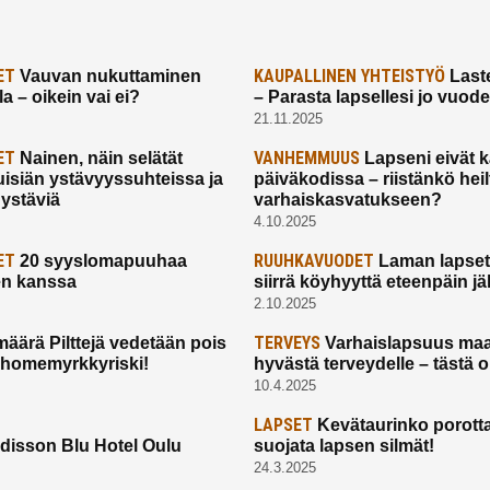
ET
KAUPALLINEN YHTEISTYÖ
Vauvan nukuttaminen
Laste
a – oikein vai ei?
– Parasta lapsellesi jo vuod
21.11.2025
ET
VANHEMMUUS
Nainen, näin selätät
Lapseni eivät 
uisiän ystävyyssuhteissa ja
päiväkodissa – riistänkö hei
 ystäviä
varhaiskasvatukseen?
4.10.2025
ET
RUUHKAVUODET
20 syyslomapuuhaa
Laman lapset,
en kanssa
siirrä köyhyyttä eteenpäin jäl
2.10.2025
TERVEYS
määrä Pilttejä vedetään pois
Varhaislapsuus maa
 homemyrkkyriski!
hyvästä terveydelle – tästä 
10.4.2025
LAPSET
Kevätaurinko porotta
disson Blu Hotel Oulu
suojata lapsen silmät!
24.3.2025