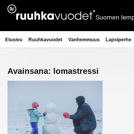
Siirry
sisältöön
Suomen lemp
Ruuhkavuodet.fi
Etusivu
Ruuhkavuodet
Vanhemmuus
Lapsiperhe
Avainsana:
lomastressi