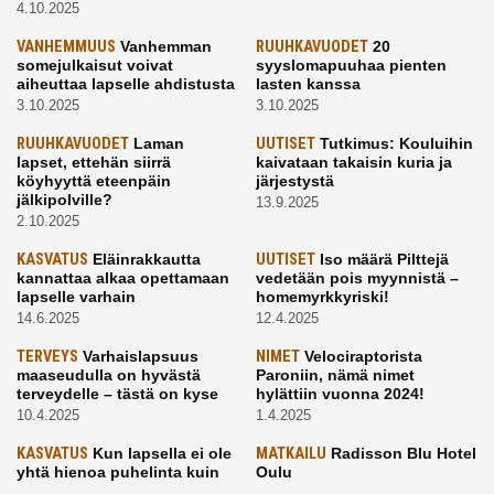
4.10.2025
VANHEMMUUS
Vanhemman
RUUHKAVUODET
20
somejulkaisut voivat
syyslomapuuhaa pienten
aiheuttaa lapselle ahdistusta
lasten kanssa
3.10.2025
3.10.2025
RUUHKAVUODET
Laman
UUTISET
Tutkimus: Kouluihin
lapset, ettehän siirrä
kaivataan takaisin kuria ja
köyhyyttä eteenpäin
järjestystä
jälkipolville?
13.9.2025
2.10.2025
KASVATUS
Eläinrakkautta
UUTISET
Iso määrä Pilttejä
kannattaa alkaa opettamaan
vedetään pois myynnistä –
lapselle varhain
homemyrkkyriski!
14.6.2025
12.4.2025
TERVEYS
Varhaislapsuus
NIMET
Velociraptorista
maaseudulla on hyvästä
Paroniin, nämä nimet
terveydelle – tästä on kyse
hylättiin vuonna 2024!
10.4.2025
1.4.2025
KASVATUS
Kun lapsella ei ole
MATKAILU
Radisson Blu Hotel
yhtä hienoa puhelinta kuin
Oulu
kavereilla
24.3.2025