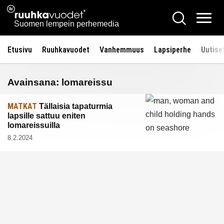
Siirry
Ruuhkavuodet.fi
Hae
sisältöön
Vali
Suomen lempein perhemedia
Etusivu
Ruuhkavuodet
Vanhemmuus
Lapsiperhe
Uutise
Avainsana:
lomareissu
MATKAT
Tällaisia tapaturmia
lapsille sattuu eniten
lomareissuilla
8.2.2024