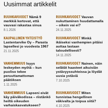
Uusimmat artikkelit
RUUHKAVUODET
Nämä 9
RUUHKAVUODET
Vauvan
merkkiä kertovat, että
nukuttaminen huudattamalla
vauvasi rakastaa sinua
– oikein vai ei?
8.1.2026
24.11.2025
KAUPALLINEN YHTEISTYÖ
RUUHKAVUODET
Minkä
Lastentarvike Oy – Parasta
ikäiseksi vanhempien pitäisi
lapsellesi jo vuodesta 1967
auttaa lastaan
taloudellisesti?
21.11.2025
14.11.2025
VANHEMMUUS
Isyys
RUUHKAVUODET
Nainen, näin
leskeyden myötä – kun
selätät haasteet aikuisiän
puoliso tekee
ystävyyssuhteissa ja löydät
peruuttamattoman
uusia ystäviä
päätöksen
7.10.2025
1.11.2025
VANHEMMUUS
Lapseni eivät
RUUHKAVUODET
Miten
käy päiväkodissa – riistänkö
tunnistaa hengellinen
heiltä oikeuden
väkivalta ja toipua siitä?
varhaiskasvatukseen?
4.10.2025