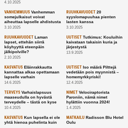
4.10.2025
VANHEMMUUS
Vanhemman
RUUHKAVUODET
20
somejulkaisut voivat
syyslomapuuhaa pienten
aiheuttaa lapselle ahdistusta
lasten kanssa
3.10.2025
3.10.2025
RUUHKAVUODET
Laman
UUTISET
Tutkimus: Kouluihin
lapset, ettehän siirrä
kaivataan takaisin kuria ja
köyhyyttä eteenpäin
järjestystä
jälkipolville?
13.9.2025
2.10.2025
KASVATUS
Eläinrakkautta
UUTISET
Iso määrä Pilttejä
kannattaa alkaa opettamaan
vedetään pois myynnistä –
lapselle varhain
homemyrkkyriski!
14.6.2025
12.4.2025
TERVEYS
Varhaislapsuus
NIMET
Velociraptorista
maaseudulla on hyvästä
Paroniin, nämä nimet
terveydelle – tästä on kyse
hylättiin vuonna 2024!
10.4.2025
1.4.2025
KASVATUS
Kun lapsella ei ole
MATKAILU
Radisson Blu Hotel
yhtä hienoa puhelinta kuin
Oulu
kavereilla
24.3.2025