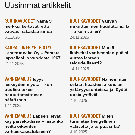
Uusimmat artikkelit
RUUHKAVUODET
Nämä 9
RUUHKAVUODET
Vauvan
merkkiä kertovat, että
nukuttaminen huudattamalla
vauvasi rakastaa sinua
– oikein vai ei?
8.1.2026
24.11.2025
KAUPALLINEN YHTEISTYÖ
RUUHKAVUODET
Minkä
Lastentarvike Oy – Parasta
ikäiseksi vanhempien pitäisi
lapsellesi jo vuodesta 1967
auttaa lastaan
taloudellisesti?
21.11.2025
14.11.2025
VANHEMMUUS
Isyys
RUUHKAVUODET
Nainen, näin
leskeyden myötä – kun
selätät haasteet aikuisiän
puoliso tekee
ystävyyssuhteissa ja löydät
peruuttamattoman
uusia ystäviä
päätöksen
7.10.2025
1.11.2025
VANHEMMUUS
Lapseni eivät
RUUHKAVUODET
Miten
käy päiväkodissa – riistänkö
tunnistaa hengellinen
heiltä oikeuden
väkivalta ja toipua siitä?
varhaiskasvatukseen?
4.10.2025