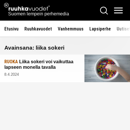
Siirry
Ruuhkavuodet.fi
Hae
sisältöön
Vali
Suomen lempein perhemedia
Etusivu
Ruuhkavuodet
Vanhemmuus
Lapsiperhe
Uutise
Avainsana:
liika sokeri
RUOKA
Liika sokeri voi vaikuttaa
lapseen monella tavalla
8.4.2024