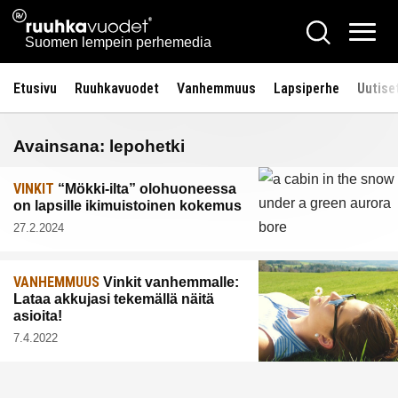
Siirry
Ruuhkavuodet.fi
Hae
sisältöön
Vali
Suomen lempein perhemedia
Etusivu
Ruuhkavuodet
Vanhemmuus
Lapsiperhe
Uutise
Avainsana:
lepohetki
VINKIT
“Mökki-ilta” olohuoneessa
on lapsille ikimuistoinen kokemus
27.2.2024
VANHEMMUUS
Vinkit vanhemmalle:
Lataa akkujasi tekemällä näitä
asioita!
7.4.2022