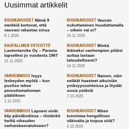
Uusimmat artikkelit
RUUHKAVUODET
Nämä 9
RUUHKAVUODET
Vauvan
merkkiä kertovat, että
nukuttaminen huudattamalla
vauvasi rakastaa sinua
– oikein vai ei?
8.1.2026
24.11.2025
KAUPALLINEN YHTEISTYÖ
RUUHKAVUODET
Minkä
Lastentarvike Oy – Parasta
ikäiseksi vanhempien pitäisi
lapsellesi jo vuodesta 1967
auttaa lastaan
taloudellisesti?
21.11.2025
14.11.2025
VANHEMMUUS
Isyys
RUUHKAVUODET
Nainen, näin
leskeyden myötä – kun
selätät haasteet aikuisiän
puoliso tekee
ystävyyssuhteissa ja löydät
peruuttamattoman
uusia ystäviä
päätöksen
7.10.2025
1.11.2025
VANHEMMUUS
Lapseni eivät
RUUHKAVUODET
Miten
käy päiväkodissa – riistänkö
tunnistaa hengellinen
heiltä oikeuden
väkivalta ja toipua siitä?
varhaiskasvatukseen?
4.10.2025