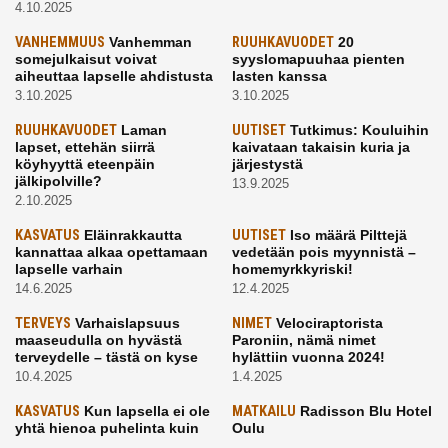
4.10.2025
VANHEMMUUS
Vanhemman
RUUHKAVUODET
20
somejulkaisut voivat
syyslomapuuhaa pienten
aiheuttaa lapselle ahdistusta
lasten kanssa
3.10.2025
3.10.2025
RUUHKAVUODET
Laman
UUTISET
Tutkimus: Kouluihin
lapset, ettehän siirrä
kaivataan takaisin kuria ja
köyhyyttä eteenpäin
järjestystä
jälkipolville?
13.9.2025
2.10.2025
KASVATUS
Eläinrakkautta
UUTISET
Iso määrä Pilttejä
kannattaa alkaa opettamaan
vedetään pois myynnistä –
lapselle varhain
homemyrkkyriski!
14.6.2025
12.4.2025
TERVEYS
Varhaislapsuus
NIMET
Velociraptorista
maaseudulla on hyvästä
Paroniin, nämä nimet
terveydelle – tästä on kyse
hylättiin vuonna 2024!
10.4.2025
1.4.2025
KASVATUS
Kun lapsella ei ole
MATKAILU
Radisson Blu Hotel
yhtä hienoa puhelinta kuin
Oulu
kavereilla
24.3.2025