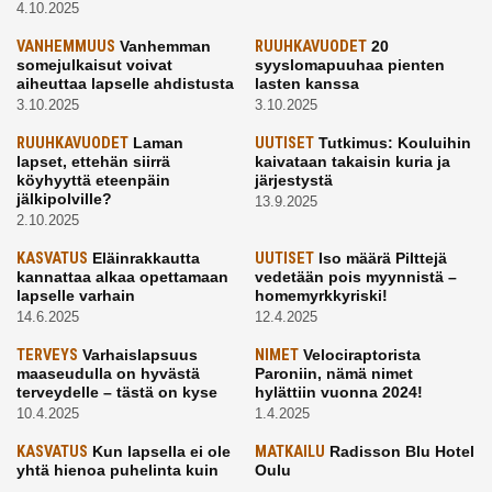
4.10.2025
VANHEMMUUS
Vanhemman
RUUHKAVUODET
20
somejulkaisut voivat
syyslomapuuhaa pienten
aiheuttaa lapselle ahdistusta
lasten kanssa
3.10.2025
3.10.2025
RUUHKAVUODET
Laman
UUTISET
Tutkimus: Kouluihin
lapset, ettehän siirrä
kaivataan takaisin kuria ja
köyhyyttä eteenpäin
järjestystä
jälkipolville?
13.9.2025
2.10.2025
KASVATUS
Eläinrakkautta
UUTISET
Iso määrä Pilttejä
kannattaa alkaa opettamaan
vedetään pois myynnistä –
lapselle varhain
homemyrkkyriski!
14.6.2025
12.4.2025
TERVEYS
Varhaislapsuus
NIMET
Velociraptorista
maaseudulla on hyvästä
Paroniin, nämä nimet
terveydelle – tästä on kyse
hylättiin vuonna 2024!
10.4.2025
1.4.2025
KASVATUS
Kun lapsella ei ole
MATKAILU
Radisson Blu Hotel
yhtä hienoa puhelinta kuin
Oulu
kavereilla
24.3.2025