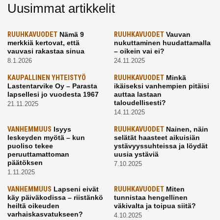
Uusimmat artikkelit
RUUHKAVUODET
Nämä 9
RUUHKAVUODET
Vauvan
merkkiä kertovat, että
nukuttaminen huudattamalla
vauvasi rakastaa sinua
– oikein vai ei?
8.1.2026
24.11.2025
KAUPALLINEN YHTEISTYÖ
RUUHKAVUODET
Minkä
Lastentarvike Oy – Parasta
ikäiseksi vanhempien pitäisi
lapsellesi jo vuodesta 1967
auttaa lastaan
taloudellisesti?
21.11.2025
14.11.2025
VANHEMMUUS
Isyys
RUUHKAVUODET
Nainen, näin
leskeyden myötä – kun
selätät haasteet aikuisiän
puoliso tekee
ystävyyssuhteissa ja löydät
peruuttamattoman
uusia ystäviä
päätöksen
7.10.2025
1.11.2025
VANHEMMUUS
Lapseni eivät
RUUHKAVUODET
Miten
käy päiväkodissa – riistänkö
tunnistaa hengellinen
heiltä oikeuden
väkivalta ja toipua siitä?
varhaiskasvatukseen?
4.10.2025