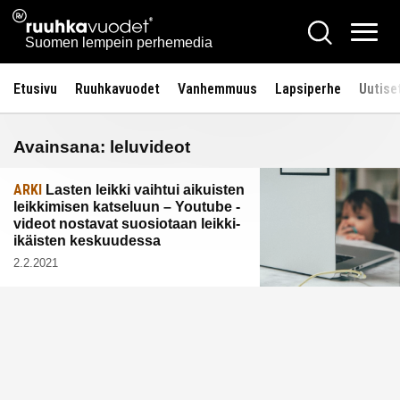
Siirry
Ruuhkavuodet.fi
Hae
sisältöön
Vali
Suomen lempein perhemedia
Etusivu
Ruuhkavuodet
Vanhemmuus
Lapsiperhe
Uutise
Avainsana:
leluvideot
ARKI
Lasten leikki vaihtui aikuisten
leikkimisen katseluun – Youtube -
videot nostavat suosiotaan leikki-
ikäisten keskuudessa
2.2.2021