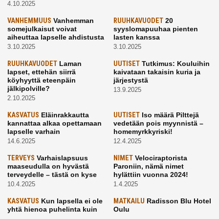
4.10.2025
VANHEMMUUS
Vanhemman
RUUHKAVUODET
20
somejulkaisut voivat
syyslomapuuhaa pienten
aiheuttaa lapselle ahdistusta
lasten kanssa
3.10.2025
3.10.2025
RUUHKAVUODET
Laman
UUTISET
Tutkimus: Kouluihin
lapset, ettehän siirrä
kaivataan takaisin kuria ja
köyhyyttä eteenpäin
järjestystä
jälkipolville?
13.9.2025
2.10.2025
KASVATUS
Eläinrakkautta
UUTISET
Iso määrä Pilttejä
kannattaa alkaa opettamaan
vedetään pois myynnistä –
lapselle varhain
homemyrkkyriski!
14.6.2025
12.4.2025
TERVEYS
Varhaislapsuus
NIMET
Velociraptorista
maaseudulla on hyvästä
Paroniin, nämä nimet
terveydelle – tästä on kyse
hylättiin vuonna 2024!
10.4.2025
1.4.2025
KASVATUS
Kun lapsella ei ole
MATKAILU
Radisson Blu Hotel
yhtä hienoa puhelinta kuin
Oulu
kavereilla
24.3.2025