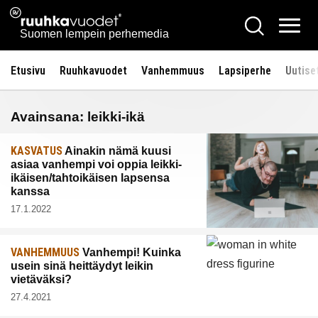
Siirry
Ruuhkavuodet.fi
Hae
sisältöön
Vali
Suomen lempein perhemedia
Etusivu
Ruuhkavuodet
Vanhemmuus
Lapsiperhe
Uutise
Avainsana:
leikki-ikä
KASVATUS
Ainakin nämä kuusi
asiaa vanhempi voi oppia leikki-
ikäisen/tahtoikäisen lapsensa
kanssa
17.1.2022
VANHEMMUUS
Vanhempi! Kuinka
usein sinä heittäydyt leikin
vietäväksi?
27.4.2021