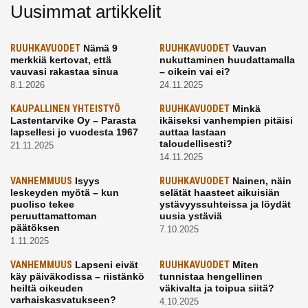
Uusimmat artikkelit
RUUHKAVUODET
Nämä 9
RUUHKAVUODET
Vauvan
merkkiä kertovat, että
nukuttaminen huudattamalla
vauvasi rakastaa sinua
– oikein vai ei?
8.1.2026
24.11.2025
KAUPALLINEN YHTEISTYÖ
RUUHKAVUODET
Minkä
Lastentarvike Oy – Parasta
ikäiseksi vanhempien pitäisi
lapsellesi jo vuodesta 1967
auttaa lastaan
taloudellisesti?
21.11.2025
14.11.2025
VANHEMMUUS
Isyys
RUUHKAVUODET
Nainen, näin
leskeyden myötä – kun
selätät haasteet aikuisiän
puoliso tekee
ystävyyssuhteissa ja löydät
peruuttamattoman
uusia ystäviä
päätöksen
7.10.2025
1.11.2025
VANHEMMUUS
Lapseni eivät
RUUHKAVUODET
Miten
käy päiväkodissa – riistänkö
tunnistaa hengellinen
heiltä oikeuden
väkivalta ja toipua siitä?
varhaiskasvatukseen?
4.10.2025