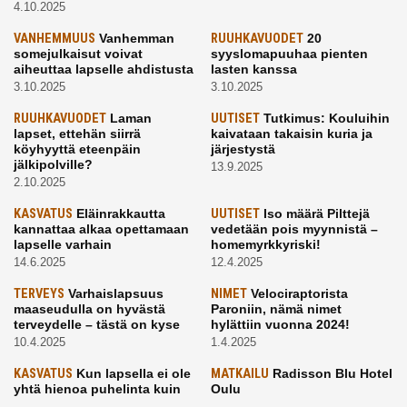
4.10.2025
VANHEMMUUS
Vanhemman
RUUHKAVUODET
20
somejulkaisut voivat
syyslomapuuhaa pienten
aiheuttaa lapselle ahdistusta
lasten kanssa
3.10.2025
3.10.2025
RUUHKAVUODET
Laman
UUTISET
Tutkimus: Kouluihin
lapset, ettehän siirrä
kaivataan takaisin kuria ja
köyhyyttä eteenpäin
järjestystä
jälkipolville?
13.9.2025
2.10.2025
KASVATUS
Eläinrakkautta
UUTISET
Iso määrä Pilttejä
kannattaa alkaa opettamaan
vedetään pois myynnistä –
lapselle varhain
homemyrkkyriski!
14.6.2025
12.4.2025
TERVEYS
Varhaislapsuus
NIMET
Velociraptorista
maaseudulla on hyvästä
Paroniin, nämä nimet
terveydelle – tästä on kyse
hylättiin vuonna 2024!
10.4.2025
1.4.2025
KASVATUS
Kun lapsella ei ole
MATKAILU
Radisson Blu Hotel
yhtä hienoa puhelinta kuin
Oulu
kavereilla
24.3.2025