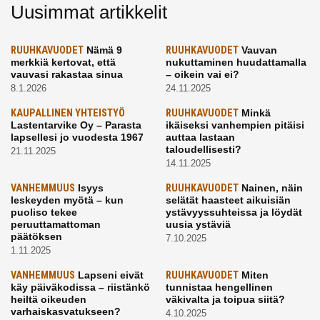
Uusimmat artikkelit
RUUHKAVUODET
Nämä 9
RUUHKAVUODET
Vauvan
merkkiä kertovat, että
nukuttaminen huudattamalla
vauvasi rakastaa sinua
– oikein vai ei?
8.1.2026
24.11.2025
KAUPALLINEN YHTEISTYÖ
RUUHKAVUODET
Minkä
Lastentarvike Oy – Parasta
ikäiseksi vanhempien pitäisi
lapsellesi jo vuodesta 1967
auttaa lastaan
taloudellisesti?
21.11.2025
14.11.2025
VANHEMMUUS
Isyys
RUUHKAVUODET
Nainen, näin
leskeyden myötä – kun
selätät haasteet aikuisiän
puoliso tekee
ystävyyssuhteissa ja löydät
peruuttamattoman
uusia ystäviä
päätöksen
7.10.2025
1.11.2025
VANHEMMUUS
Lapseni eivät
RUUHKAVUODET
Miten
käy päiväkodissa – riistänkö
tunnistaa hengellinen
heiltä oikeuden
väkivalta ja toipua siitä?
varhaiskasvatukseen?
4.10.2025