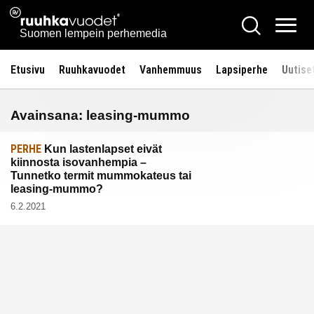
Siirry
Ruuhkavuodet.fi
Hae
sisältöön
Vali
Suomen lempein perhemedia
Etusivu
Ruuhkavuodet
Vanhemmuus
Lapsiperhe
Uutise
Avainsana:
leasing-mummo
PERHE
Kun lastenlapset eivät
kiinnosta isovanhempia –
Tunnetko termit mummokateus tai
leasing-mummo?
6.2.2021