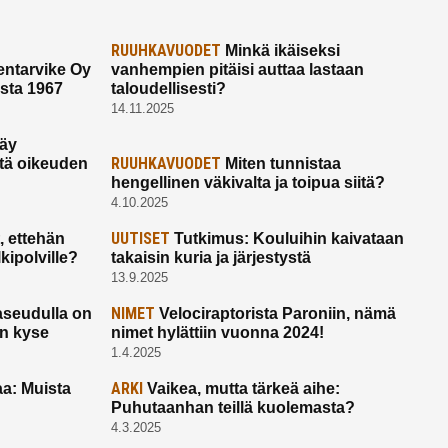
RUUHKAVUODET
Minkä ikäiseksi
ntarvike Oy
vanhempien pitäisi auttaa lastaan
esta 1967
taloudellisesti?
14.11.2025
käy
RUUHKAVUODET
ltä oikeuden
Miten tunnistaa
hengellinen väkivalta ja toipua siitä?
4.10.2025
UUTISET
 ettehän
Tutkimus: Kouluihin kaivataan
kipolville?
takaisin kuria ja järjestystä
13.9.2025
NIMET
seudulla on
Velociraptorista Paroniin, nämä
on kyse
nimet hylättiin vuonna 2024!
1.4.2025
ARKI
a: Muista
Vaikea, mutta tärkeä aihe:
Puhutaanhan teillä kuolemasta?
4.3.2025