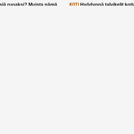
KOTI
siä ruoaksi? Muista nämä
Hyödynnä talvikelit koti
t paremman aterian
– 2 näppärää vinkkiä!
24.2.2025
Etusivu
Meistä
Ruuhkavuodet
Lapsiperhe
Vanhemmuus
Tietosuojalauseke
© 2026 Ruuhkavuodet.fi. Kaikki oikeudet pidätetään.