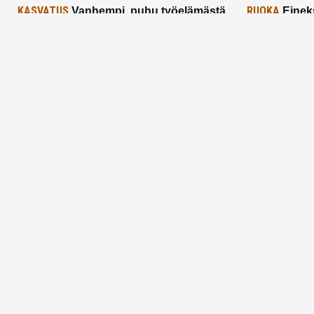
KASVATUS
RUOKA
Vanhempi, puhu työelämästä
Einek
lapselle – mutta mieti sanojasi!
asiat ja saa
25.2.2025
24.2.2025
Aitoa vertaistukea perhearkeen, lempeästi
myötäeläen
Facebook
Instagram
TikTok
X