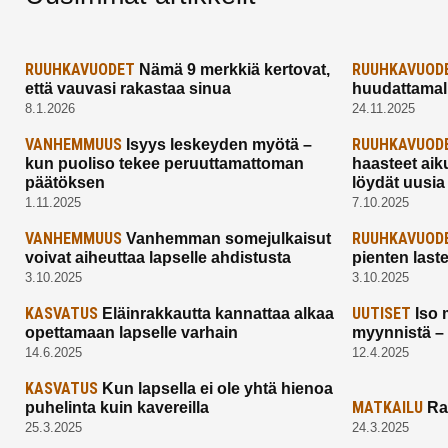
RUUHKAVUODET
RUUHKAVUOD
Nämä 9 merkkiä kertovat,
että vauvasi rakastaa sinua
huudattamall
8.1.2026
24.11.2025
VANHEMMUUS
RUUHKAVUOD
Isyys leskeyden myötä –
kun puoliso tekee peruuttamattoman
haasteet aik
päätöksen
löydät uusia
1.11.2025
7.10.2025
VANHEMMUUS
RUUHKAVUOD
Vanhemman somejulkaisut
voivat aiheuttaa lapselle ahdistusta
pienten last
3.10.2025
3.10.2025
KASVATUS
UUTISET
Eläinrakkautta kannattaa alkaa
Iso 
opettamaan lapselle varhain
myynnistä –
14.6.2025
12.4.2025
KASVATUS
Kun lapsella ei ole yhtä hienoa
MATKAILU
puhelinta kuin kavereilla
Ra
25.3.2025
24.3.2025