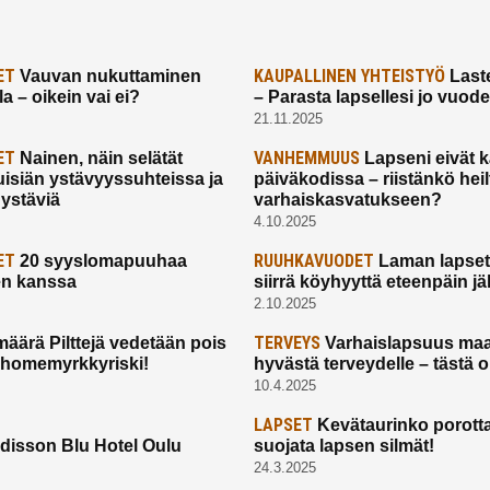
ET
KAUPALLINEN YHTEISTYÖ
Vauvan nukuttaminen
Laste
a – oikein vai ei?
– Parasta lapsellesi jo vuod
21.11.2025
ET
VANHEMMUUS
Nainen, näin selätät
Lapseni eivät 
uisiän ystävyyssuhteissa ja
päiväkodissa – riistänkö hei
 ystäviä
varhaiskasvatukseen?
4.10.2025
ET
RUUHKAVUODET
20 syyslomapuuhaa
Laman lapset,
en kanssa
siirrä köyhyyttä eteenpäin jäl
2.10.2025
TERVEYS
määrä Pilttejä vedetään pois
Varhaislapsuus maa
 homemyrkkyriski!
hyvästä terveydelle – tästä 
10.4.2025
LAPSET
Kevätaurinko porotta
disson Blu Hotel Oulu
suojata lapsen silmät!
24.3.2025