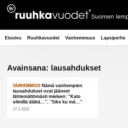
Siirry
sisältöön
Suomen lemp
Ruuhkavuodet.fi
Etusivu
Ruuhkavuodet
Vanhemmuus
Lapsiperhe
Avainsana:
lausahdukset
VANHEMMUUS
Nämä vanhempien
lausahdukset ovat jääneet
lähtemättömästi mieleen: ”Kato
silmillä äläkä…”, ”Siks ku mä…”
17.3.2022