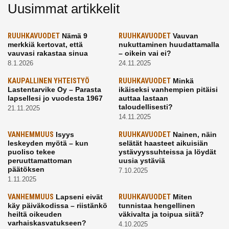
Uusimmat artikkelit
RUUHKAVUODET
Nämä 9
RUUHKAVUODET
Vauvan
merkkiä kertovat, että
nukuttaminen huudattamalla
vauvasi rakastaa sinua
– oikein vai ei?
8.1.2026
24.11.2025
KAUPALLINEN YHTEISTYÖ
RUUHKAVUODET
Minkä
Lastentarvike Oy – Parasta
ikäiseksi vanhempien pitäisi
lapsellesi jo vuodesta 1967
auttaa lastaan
taloudellisesti?
21.11.2025
14.11.2025
VANHEMMUUS
Isyys
RUUHKAVUODET
Nainen, näin
leskeyden myötä – kun
selätät haasteet aikuisiän
puoliso tekee
ystävyyssuhteissa ja löydät
peruuttamattoman
uusia ystäviä
päätöksen
7.10.2025
1.11.2025
VANHEMMUUS
Lapseni eivät
RUUHKAVUODET
Miten
käy päiväkodissa – riistänkö
tunnistaa hengellinen
heiltä oikeuden
väkivalta ja toipua siitä?
varhaiskasvatukseen?
4.10.2025