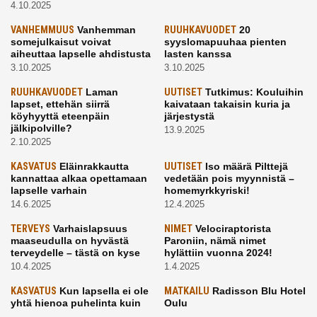
4.10.2025
VANHEMMUUS
Vanhemman
RUUHKAVUODET
20
somejulkaisut voivat
syyslomapuuhaa pienten
aiheuttaa lapselle ahdistusta
lasten kanssa
3.10.2025
3.10.2025
RUUHKAVUODET
Laman
UUTISET
Tutkimus: Kouluihin
lapset, ettehän siirrä
kaivataan takaisin kuria ja
köyhyyttä eteenpäin
järjestystä
jälkipolville?
13.9.2025
2.10.2025
KASVATUS
Eläinrakkautta
UUTISET
Iso määrä Pilttejä
kannattaa alkaa opettamaan
vedetään pois myynnistä –
lapselle varhain
homemyrkkyriski!
14.6.2025
12.4.2025
TERVEYS
Varhaislapsuus
NIMET
Velociraptorista
maaseudulla on hyvästä
Paroniin, nämä nimet
terveydelle – tästä on kyse
hylättiin vuonna 2024!
10.4.2025
1.4.2025
KASVATUS
Kun lapsella ei ole
MATKAILU
Radisson Blu Hotel
yhtä hienoa puhelinta kuin
Oulu
kavereilla
24.3.2025