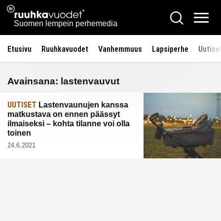
Siirry
Ruuhkavuodet.fi
Hae
sisältöön
Vali
Suomen lempein perhemedia
Etusivu
Ruuhkavuodet
Vanhemmuus
Lapsiperhe
Uutise
Avainsana:
lastenvauvut
UUTISET
Lastenvaunujen kanssa
matkustava on ennen päässyt
ilmaiseksi – kohta tilanne voi olla
toinen
24.6.2021