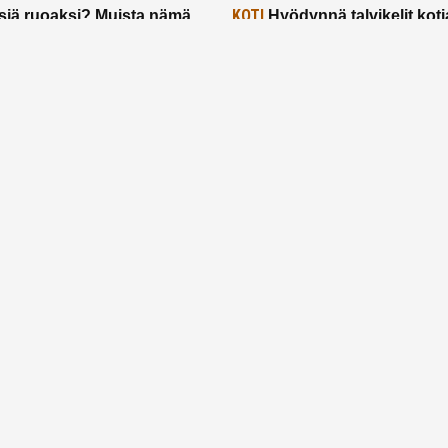
KOTI
siä ruoaksi? Muista nämä
Hyödynnä talvikelit koti
t paremman aterian
– 2 näppärää vinkkiä!
24.2.2025
Etusivu
Meistä
Ruuhkavuodet
Lapsiperhe
Vanhemmuus
Tietosuojalauseke
© 2026 Ruuhkavuodet.fi. Kaikki oikeudet pidätetään.