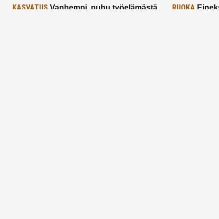
KASVATUS
RUOKA
Vanhempi, puhu työelämästä
Einek
lapselle – mutta mieti sanojasi!
asiat ja saa
25.2.2025
24.2.2025
Aitoa vertaistukea perhearkeen, lempeästi
myötäeläen
Facebook
Instagram
TikTok
X