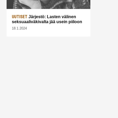
UUTISET
Järjestö: Lasten välinen
seksuaaliväkivalta jää usein piiloon
18.1.2024