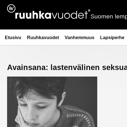
Siirry
sisältöön
Suomen lemp
Ruuhkavuodet.fi
Etusivu
Ruuhkavuodet
Vanhemmuus
Lapsiperhe
Avainsana:
lastenvälinen seksua