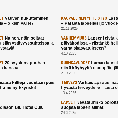
ET
KAUPALLINEN YHTEISTYÖ
Vauvan nukuttaminen
Laste
a – oikein vai ei?
– Parasta lapsellesi jo vuod
21.11.2025
ET
VANHEMMUUS
Nainen, näin selätät
Lapseni eivät 
uisiän ystävyyssuhteissa ja
päiväkodissa – riistänkö hei
 ystäviä
varhaiskasvatukseen?
4.10.2025
ET
RUUHKAVUODET
20 syyslomapuuhaa
Laman lapset,
en kanssa
siirrä köyhyyttä eteenpäin jäl
2.10.2025
TERVEYS
määrä Pilttejä vedetään pois
Varhaislapsuus maa
 homemyrkkyriski!
hyvästä terveydelle – tästä 
10.4.2025
LAPSET
Kevätaurinko porotta
disson Blu Hotel Oulu
suojata lapsen silmät!
24.3.2025