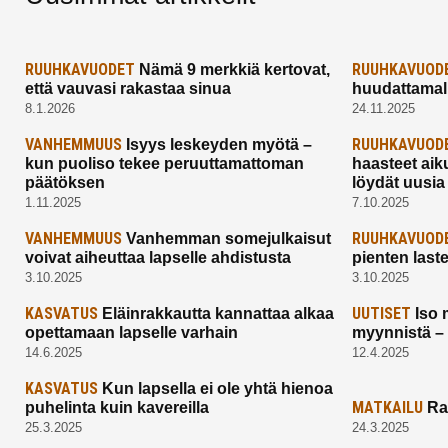
RUUHKAVUODET
RUUHKAVUOD
Nämä 9 merkkiä kertovat,
että vauvasi rakastaa sinua
huudattamall
8.1.2026
24.11.2025
VANHEMMUUS
RUUHKAVUOD
Isyys leskeyden myötä –
kun puoliso tekee peruuttamattoman
haasteet aik
päätöksen
löydät uusia
1.11.2025
7.10.2025
VANHEMMUUS
RUUHKAVUOD
Vanhemman somejulkaisut
voivat aiheuttaa lapselle ahdistusta
pienten last
3.10.2025
3.10.2025
KASVATUS
UUTISET
Eläinrakkautta kannattaa alkaa
Iso 
opettamaan lapselle varhain
myynnistä –
14.6.2025
12.4.2025
KASVATUS
Kun lapsella ei ole yhtä hienoa
MATKAILU
puhelinta kuin kavereilla
Ra
25.3.2025
24.3.2025