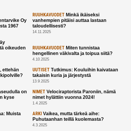
RUUHKAVUODET
Minkä ikäiseksi
ntarvike Oy
vanhempien pitäisi auttaa lastaan
esta 1967
taloudellisesti?
14.11.2025
käy
RUUHKAVUODET
ltä oikeuden
Miten tunnistaa
hengellinen väkivalta ja toipua siitä?
4.10.2025
UUTISET
 ettehän
Tutkimus: Kouluihin kaivataan
kipolville?
takaisin kuria ja järjestystä
13.9.2025
NIMET
seudulla on
Velociraptorista Paroniin, nämä
on kyse
nimet hylättiin vuonna 2024!
1.4.2025
ARKI
a: Muista
Vaikea, mutta tärkeä aihe:
Puhutaanhan teillä kuolemasta?
4.3.2025