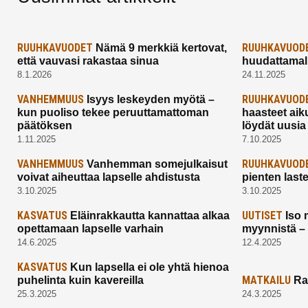
RUUHKAVUODET
RUUHKAVUOD
Nämä 9 merkkiä kertovat,
että vauvasi rakastaa sinua
huudattamall
8.1.2026
24.11.2025
VANHEMMUUS
RUUHKAVUOD
Isyys leskeyden myötä –
kun puoliso tekee peruuttamattoman
haasteet aik
päätöksen
löydät uusia
1.11.2025
7.10.2025
VANHEMMUUS
RUUHKAVUOD
Vanhemman somejulkaisut
voivat aiheuttaa lapselle ahdistusta
pienten last
3.10.2025
3.10.2025
KASVATUS
UUTISET
Eläinrakkautta kannattaa alkaa
Iso 
opettamaan lapselle varhain
myynnistä –
14.6.2025
12.4.2025
KASVATUS
Kun lapsella ei ole yhtä hienoa
MATKAILU
puhelinta kuin kavereilla
Ra
25.3.2025
24.3.2025