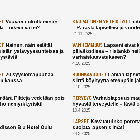
ET
KAUPALLINEN YHTEISTYÖ
Vauvan nukuttaminen
Laste
a – oikein vai ei?
– Parasta lapsellesi jo vuod
21.11.2025
ET
VANHEMMUUS
Nainen, näin selätät
Lapseni eivät 
uisiän ystävyyssuhteissa ja
päiväkodissa – riistänkö hei
 ystäviä
varhaiskasvatukseen?
4.10.2025
ET
RUUHKAVUODET
20 syyslomapuuhaa
Laman lapset,
en kanssa
siirrä köyhyyttä eteenpäin jäl
2.10.2025
TERVEYS
määrä Pilttejä vedetään pois
Varhaislapsuus maa
 homemyrkkyriski!
hyvästä terveydelle – tästä 
10.4.2025
LAPSET
Kevätaurinko porotta
disson Blu Hotel Oulu
suojata lapsen silmät!
24.3.2025