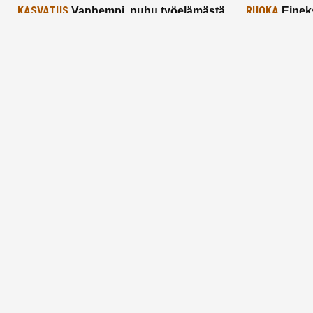
KASVATUS
RUOKA
Vanhempi, puhu työelämästä
Einek
lapselle – mutta mieti sanojasi!
asiat ja saa
25.2.2025
24.2.2025
Aitoa vertaistukea perhearkeen, lempeästi
myötäeläen
Facebook
Instagram
TikTok
X