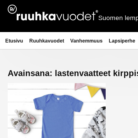
Siirry
sisältöön
Suomen lemp
Ruuhkavuodet.fi
Etusivu
Ruuhkavuodet
Vanhemmuus
Lapsiperhe
Avainsana:
lastenvaatteet kirppi