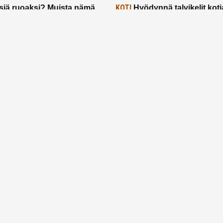
KOTI
siä ruoaksi? Muista nämä
Hyödynnä talvikelit koti
t paremman aterian
– 2 näppärää vinkkiä!
24.2.2025
Etusivu
Meistä
Ruuhkavuodet
Lapsiperhe
Vanhemmuus
Tietosuojalauseke
© 2026 Ruuhkavuodet.fi. Kaikki oikeudet pidätetään.