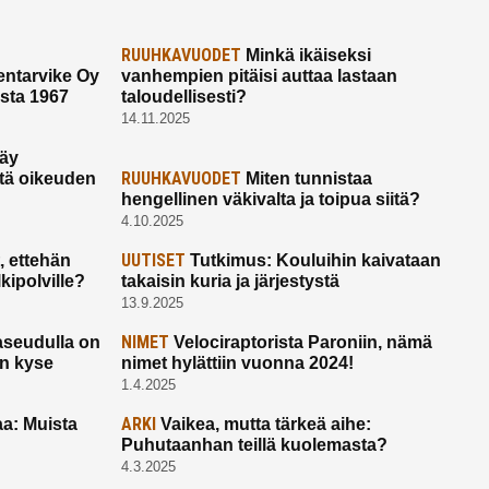
RUUHKAVUODET
Minkä ikäiseksi
ntarvike Oy
vanhempien pitäisi auttaa lastaan
esta 1967
taloudellisesti?
14.11.2025
käy
RUUHKAVUODET
ltä oikeuden
Miten tunnistaa
hengellinen väkivalta ja toipua siitä?
4.10.2025
UUTISET
 ettehän
Tutkimus: Kouluihin kaivataan
kipolville?
takaisin kuria ja järjestystä
13.9.2025
NIMET
seudulla on
Velociraptorista Paroniin, nämä
on kyse
nimet hylättiin vuonna 2024!
1.4.2025
ARKI
a: Muista
Vaikea, mutta tärkeä aihe:
Puhutaanhan teillä kuolemasta?
4.3.2025