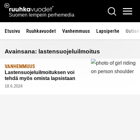
Siirry
Ruuhkavuodet.fi
Hae
sisältöön
Vali
Suomen lempein perhemedia
Etusivu
Ruuhkavuodet
Vanhemmuus
Lapsiperhe
Uutise
Avainsana:
lastensuojeluilmoitus
VANHEMMUUS
Lastensuojeluilmoituksen voi
tehdä myös omista lapsistaan
18.6.2024