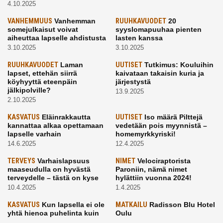
4.10.2025
VANHEMMUUS
Vanhemman
RUUHKAVUODET
20
somejulkaisut voivat
syyslomapuuhaa pienten
aiheuttaa lapselle ahdistusta
lasten kanssa
3.10.2025
3.10.2025
RUUHKAVUODET
Laman
UUTISET
Tutkimus: Kouluihin
lapset, ettehän siirrä
kaivataan takaisin kuria ja
köyhyyttä eteenpäin
järjestystä
jälkipolville?
13.9.2025
2.10.2025
KASVATUS
Eläinrakkautta
UUTISET
Iso määrä Pilttejä
kannattaa alkaa opettamaan
vedetään pois myynnistä –
lapselle varhain
homemyrkkyriski!
14.6.2025
12.4.2025
TERVEYS
Varhaislapsuus
NIMET
Velociraptorista
maaseudulla on hyvästä
Paroniin, nämä nimet
terveydelle – tästä on kyse
hylättiin vuonna 2024!
10.4.2025
1.4.2025
KASVATUS
Kun lapsella ei ole
MATKAILU
Radisson Blu Hotel
yhtä hienoa puhelinta kuin
Oulu
kavereilla
24.3.2025