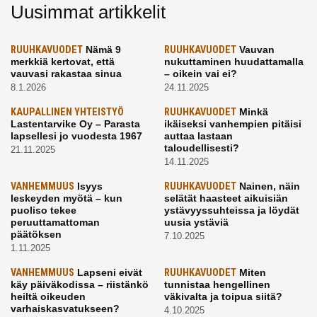
Uusimmat artikkelit
RUUHKAVUODET
Nämä 9
RUUHKAVUODET
Vauvan
merkkiä kertovat, että
nukuttaminen huudattamalla
vauvasi rakastaa sinua
– oikein vai ei?
8.1.2026
24.11.2025
KAUPALLINEN YHTEISTYÖ
RUUHKAVUODET
Minkä
Lastentarvike Oy – Parasta
ikäiseksi vanhempien pitäisi
lapsellesi jo vuodesta 1967
auttaa lastaan
taloudellisesti?
21.11.2025
14.11.2025
VANHEMMUUS
Isyys
RUUHKAVUODET
Nainen, näin
leskeyden myötä – kun
selätät haasteet aikuisiän
puoliso tekee
ystävyyssuhteissa ja löydät
peruuttamattoman
uusia ystäviä
päätöksen
7.10.2025
1.11.2025
VANHEMMUUS
Lapseni eivät
RUUHKAVUODET
Miten
käy päiväkodissa – riistänkö
tunnistaa hengellinen
heiltä oikeuden
väkivalta ja toipua siitä?
varhaiskasvatukseen?
4.10.2025