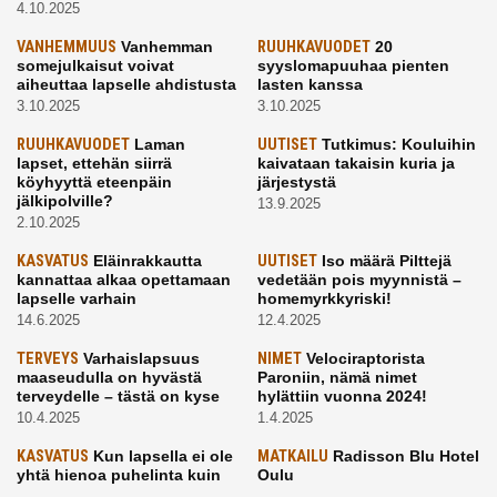
4.10.2025
VANHEMMUUS
Vanhemman
RUUHKAVUODET
20
somejulkaisut voivat
syyslomapuuhaa pienten
aiheuttaa lapselle ahdistusta
lasten kanssa
3.10.2025
3.10.2025
RUUHKAVUODET
Laman
UUTISET
Tutkimus: Kouluihin
lapset, ettehän siirrä
kaivataan takaisin kuria ja
köyhyyttä eteenpäin
järjestystä
jälkipolville?
13.9.2025
2.10.2025
KASVATUS
Eläinrakkautta
UUTISET
Iso määrä Pilttejä
kannattaa alkaa opettamaan
vedetään pois myynnistä –
lapselle varhain
homemyrkkyriski!
14.6.2025
12.4.2025
TERVEYS
Varhaislapsuus
NIMET
Velociraptorista
maaseudulla on hyvästä
Paroniin, nämä nimet
terveydelle – tästä on kyse
hylättiin vuonna 2024!
10.4.2025
1.4.2025
KASVATUS
Kun lapsella ei ole
MATKAILU
Radisson Blu Hotel
yhtä hienoa puhelinta kuin
Oulu
kavereilla
24.3.2025