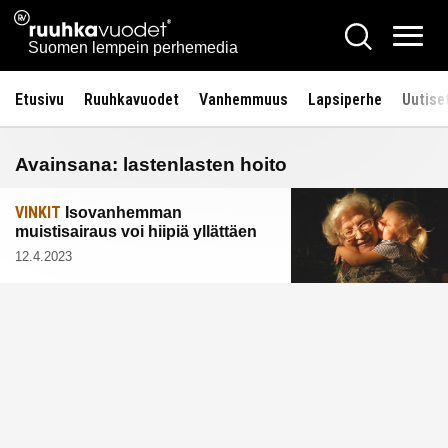
Siirry
Ruuhkavuodet.fi
Hae
sisältöön
Vali
Suomen lempein perhemedia
Etusivu
Ruuhkavuodet
Vanhemmuus
Lapsiperhe
Uutise
Avainsana:
lastenlasten hoito
VINKIT
Isovanhemman
muistisairaus voi hiipiä yllättäen
12.4.2023