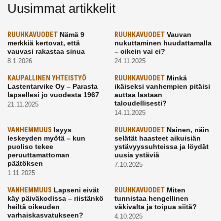
Uusimmat artikkelit
RUUHKAVUODET
Nämä 9
RUUHKAVUODET
Vauvan
merkkiä kertovat, että
nukuttaminen huudattamalla
vauvasi rakastaa sinua
– oikein vai ei?
8.1.2026
24.11.2025
KAUPALLINEN YHTEISTYÖ
RUUHKAVUODET
Minkä
Lastentarvike Oy – Parasta
ikäiseksi vanhempien pitäisi
lapsellesi jo vuodesta 1967
auttaa lastaan
taloudellisesti?
21.11.2025
14.11.2025
VANHEMMUUS
Isyys
RUUHKAVUODET
Nainen, näin
leskeyden myötä – kun
selätät haasteet aikuisiän
puoliso tekee
ystävyyssuhteissa ja löydät
peruuttamattoman
uusia ystäviä
päätöksen
7.10.2025
1.11.2025
VANHEMMUUS
Lapseni eivät
RUUHKAVUODET
Miten
käy päiväkodissa – riistänkö
tunnistaa hengellinen
heiltä oikeuden
väkivalta ja toipua siitä?
varhaiskasvatukseen?
4.10.2025