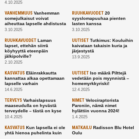
4.10.2025
VANHEMMUUS
Vanhemman
RUUHKAVUODET
20
somejulkaisut voivat
syyslomapuuhaa pienten
aiheuttaa lapselle ahdistusta
lasten kanssa
3.10.2025
3.10.2025
RUUHKAVUODET
Laman
UUTISET
Tutkimus: Kouluihin
lapset, ettehän siirrä
kaivataan takaisin kuria ja
köyhyyttä eteenpäin
järjestystä
jälkipolville?
13.9.2025
2.10.2025
KASVATUS
Eläinrakkautta
UUTISET
Iso määrä Pilttejä
kannattaa alkaa opettamaan
vedetään pois myynnistä –
lapselle varhain
homemyrkkyriski!
14.6.2025
12.4.2025
TERVEYS
Varhaislapsuus
NIMET
Velociraptorista
maaseudulla on hyvästä
Paroniin, nämä nimet
terveydelle – tästä on kyse
hylättiin vuonna 2024!
10.4.2025
1.4.2025
KASVATUS
Kun lapsella ei ole
MATKAILU
Radisson Blu Hotel
yhtä hienoa puhelinta kuin
Oulu
kavereilla
24.3.2025