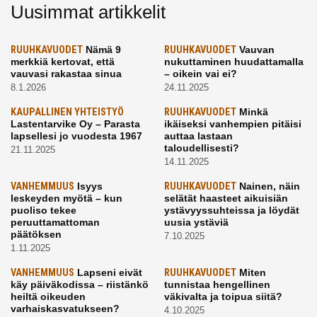
Uusimmat artikkelit
RUUHKAVUODET
Nämä 9
RUUHKAVUODET
Vauvan
merkkiä kertovat, että
nukuttaminen huudattamalla
vauvasi rakastaa sinua
– oikein vai ei?
8.1.2026
24.11.2025
KAUPALLINEN YHTEISTYÖ
RUUHKAVUODET
Minkä
Lastentarvike Oy – Parasta
ikäiseksi vanhempien pitäisi
lapsellesi jo vuodesta 1967
auttaa lastaan
taloudellisesti?
21.11.2025
14.11.2025
VANHEMMUUS
Isyys
RUUHKAVUODET
Nainen, näin
leskeyden myötä – kun
selätät haasteet aikuisiän
puoliso tekee
ystävyyssuhteissa ja löydät
peruuttamattoman
uusia ystäviä
päätöksen
7.10.2025
1.11.2025
VANHEMMUUS
Lapseni eivät
RUUHKAVUODET
Miten
käy päiväkodissa – riistänkö
tunnistaa hengellinen
heiltä oikeuden
väkivalta ja toipua siitä?
varhaiskasvatukseen?
4.10.2025