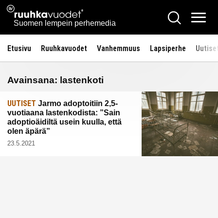
Siirry
Ruuhkavuodet.fi
Hae
sisältöön
Vali
Suomen lempein perhemedia
Etusivu
Ruuhkavuodet
Vanhemmuus
Lapsiperhe
Uutise
Avainsana:
lastenkoti
UUTISET
Jarmo adoptoitiin 2,5-
vuotiaana lastenkodista: ”Sain
adoptioäidiltä usein kuulla, että
olen äpärä”
23.5.2021