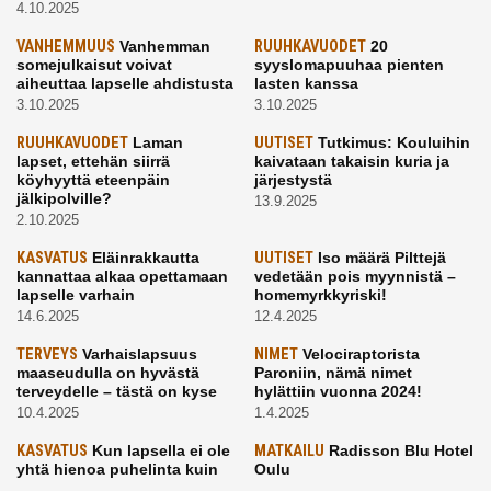
4.10.2025
VANHEMMUUS
Vanhemman
RUUHKAVUODET
20
somejulkaisut voivat
syyslomapuuhaa pienten
aiheuttaa lapselle ahdistusta
lasten kanssa
3.10.2025
3.10.2025
RUUHKAVUODET
Laman
UUTISET
Tutkimus: Kouluihin
lapset, ettehän siirrä
kaivataan takaisin kuria ja
köyhyyttä eteenpäin
järjestystä
jälkipolville?
13.9.2025
2.10.2025
KASVATUS
Eläinrakkautta
UUTISET
Iso määrä Pilttejä
kannattaa alkaa opettamaan
vedetään pois myynnistä –
lapselle varhain
homemyrkkyriski!
14.6.2025
12.4.2025
TERVEYS
Varhaislapsuus
NIMET
Velociraptorista
maaseudulla on hyvästä
Paroniin, nämä nimet
terveydelle – tästä on kyse
hylättiin vuonna 2024!
10.4.2025
1.4.2025
KASVATUS
Kun lapsella ei ole
MATKAILU
Radisson Blu Hotel
yhtä hienoa puhelinta kuin
Oulu
kavereilla
24.3.2025