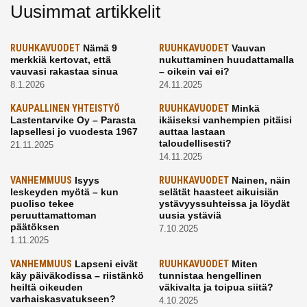
Uusimmat artikkelit
RUUHKAVUODET
Nämä 9
RUUHKAVUODET
Vauvan
merkkiä kertovat, että
nukuttaminen huudattamalla
vauvasi rakastaa sinua
– oikein vai ei?
8.1.2026
24.11.2025
KAUPALLINEN YHTEISTYÖ
RUUHKAVUODET
Minkä
Lastentarvike Oy – Parasta
ikäiseksi vanhempien pitäisi
lapsellesi jo vuodesta 1967
auttaa lastaan
taloudellisesti?
21.11.2025
14.11.2025
VANHEMMUUS
Isyys
RUUHKAVUODET
Nainen, näin
leskeyden myötä – kun
selätät haasteet aikuisiän
puoliso tekee
ystävyyssuhteissa ja löydät
peruuttamattoman
uusia ystäviä
päätöksen
7.10.2025
1.11.2025
VANHEMMUUS
Lapseni eivät
RUUHKAVUODET
Miten
käy päiväkodissa – riistänkö
tunnistaa hengellinen
heiltä oikeuden
väkivalta ja toipua siitä?
varhaiskasvatukseen?
4.10.2025