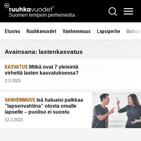
Siirry
Ruuhkavuodet.fi
Hae
sisältöön
Vali
Suomen lempein perhemedia
Etusivu
Ruuhkavuodet
Vanhemmuus
Lapsiperhe
Uutise
Avainsana:
lastenkasvatus
KASVATUS
Mitkä ovat 7 yleisintä
virhettä lasten kasvatuksessa?
3.3.2023
VANHEMMUUS
Isä haluaisi palkkaa
”lapsenvahtina” olosta omalle
lapselle – puoliso ei suostu
12.2.2023