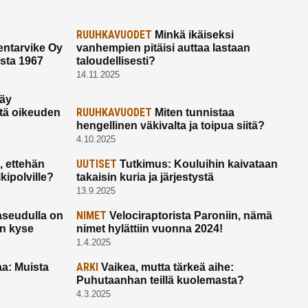
RUUHKAVUODET
Minkä ikäiseksi
ntarvike Oy
vanhempien pitäisi auttaa lastaan
esta 1967
taloudellisesti?
14.11.2025
käy
RUUHKAVUODET
ltä oikeuden
Miten tunnistaa
hengellinen väkivalta ja toipua siitä?
4.10.2025
UUTISET
 ettehän
Tutkimus: Kouluihin kaivataan
kipolville?
takaisin kuria ja järjestystä
13.9.2025
NIMET
seudulla on
Velociraptorista Paroniin, nämä
on kyse
nimet hylättiin vuonna 2024!
1.4.2025
ARKI
a: Muista
Vaikea, mutta tärkeä aihe:
Puhutaanhan teillä kuolemasta?
4.3.2025