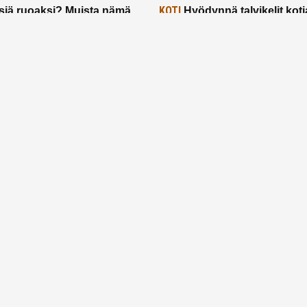
KOTI
siä ruoaksi? Muista nämä
Hyödynnä talvikelit koti
t paremman aterian
– 2 näppärää vinkkiä!
24.2.2025
Etusivu
Meistä
Ruuhkavuodet
Lapsiperhe
Vanhemmuus
Tietosuojalauseke
© 2026 Ruuhkavuodet.fi. Kaikki oikeudet pidätetään.