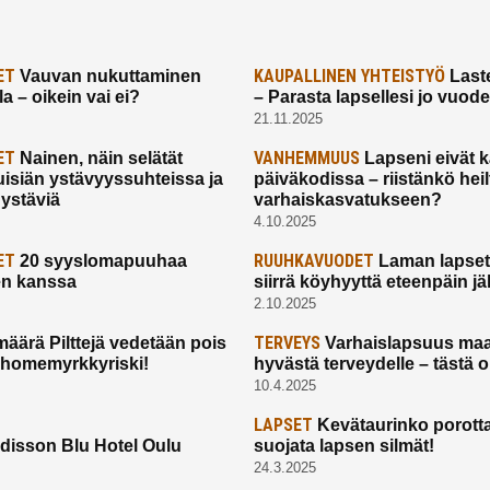
ET
KAUPALLINEN YHTEISTYÖ
Vauvan nukuttaminen
Laste
a – oikein vai ei?
– Parasta lapsellesi jo vuod
21.11.2025
ET
VANHEMMUUS
Nainen, näin selätät
Lapseni eivät 
uisiän ystävyyssuhteissa ja
päiväkodissa – riistänkö hei
 ystäviä
varhaiskasvatukseen?
4.10.2025
ET
RUUHKAVUODET
20 syyslomapuuhaa
Laman lapset,
en kanssa
siirrä köyhyyttä eteenpäin jäl
2.10.2025
TERVEYS
määrä Pilttejä vedetään pois
Varhaislapsuus maa
 homemyrkkyriski!
hyvästä terveydelle – tästä 
10.4.2025
LAPSET
Kevätaurinko porotta
disson Blu Hotel Oulu
suojata lapsen silmät!
24.3.2025