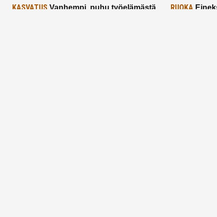
KASVATUS
RUOKA
Vanhempi, puhu työelämästä
Einek
lapselle – mutta mieti sanojasi!
asiat ja saa
25.2.2025
24.2.2025
Aitoa vertaistukea perhearkeen, lempeästi
myötäeläen
Facebook
Instagram
TikTok
X