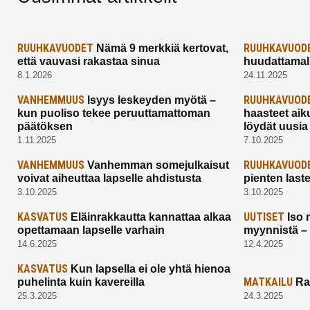
RUUHKAVUODET
RUUHKAVUOD
Nämä 9 merkkiä kertovat,
että vauvasi rakastaa sinua
huudattamall
8.1.2026
24.11.2025
VANHEMMUUS
RUUHKAVUOD
Isyys leskeyden myötä –
kun puoliso tekee peruuttamattoman
haasteet aik
päätöksen
löydät uusia
1.11.2025
7.10.2025
VANHEMMUUS
RUUHKAVUOD
Vanhemman somejulkaisut
voivat aiheuttaa lapselle ahdistusta
pienten last
3.10.2025
3.10.2025
KASVATUS
UUTISET
Eläinrakkautta kannattaa alkaa
Iso 
opettamaan lapselle varhain
myynnistä –
14.6.2025
12.4.2025
KASVATUS
Kun lapsella ei ole yhtä hienoa
MATKAILU
puhelinta kuin kavereilla
Ra
25.3.2025
24.3.2025