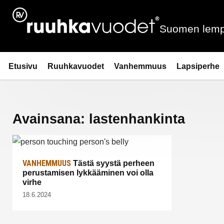
Siirry
sisältöön
Suomen lemp
Ruuhkavuodet.fi
Etusivu
Ruuhkavuodet
Vanhemmuus
Lapsiperhe
Avainsana:
lastenhankinta
VANHEMMUUS
Tästä syystä perheen
perustamisen lykkääminen voi olla
virhe
18.6.2024