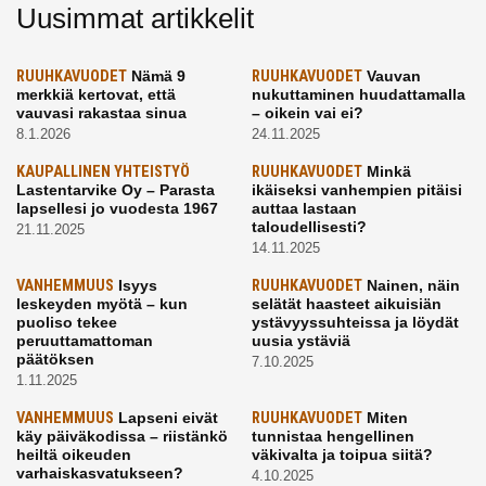
Uusimmat artikkelit
RUUHKAVUODET
Nämä 9
RUUHKAVUODET
Vauvan
merkkiä kertovat, että
nukuttaminen huudattamalla
vauvasi rakastaa sinua
– oikein vai ei?
8.1.2026
24.11.2025
KAUPALLINEN YHTEISTYÖ
RUUHKAVUODET
Minkä
Lastentarvike Oy – Parasta
ikäiseksi vanhempien pitäisi
lapsellesi jo vuodesta 1967
auttaa lastaan
taloudellisesti?
21.11.2025
14.11.2025
VANHEMMUUS
Isyys
RUUHKAVUODET
Nainen, näin
leskeyden myötä – kun
selätät haasteet aikuisiän
puoliso tekee
ystävyyssuhteissa ja löydät
peruuttamattoman
uusia ystäviä
päätöksen
7.10.2025
1.11.2025
VANHEMMUUS
Lapseni eivät
RUUHKAVUODET
Miten
käy päiväkodissa – riistänkö
tunnistaa hengellinen
heiltä oikeuden
väkivalta ja toipua siitä?
varhaiskasvatukseen?
4.10.2025