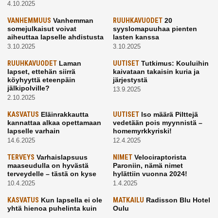
4.10.2025
VANHEMMUUS
Vanhemman
RUUHKAVUODET
20
somejulkaisut voivat
syyslomapuuhaa pienten
aiheuttaa lapselle ahdistusta
lasten kanssa
3.10.2025
3.10.2025
RUUHKAVUODET
Laman
UUTISET
Tutkimus: Kouluihin
lapset, ettehän siirrä
kaivataan takaisin kuria ja
köyhyyttä eteenpäin
järjestystä
jälkipolville?
13.9.2025
2.10.2025
KASVATUS
Eläinrakkautta
UUTISET
Iso määrä Pilttejä
kannattaa alkaa opettamaan
vedetään pois myynnistä –
lapselle varhain
homemyrkkyriski!
14.6.2025
12.4.2025
TERVEYS
Varhaislapsuus
NIMET
Velociraptorista
maaseudulla on hyvästä
Paroniin, nämä nimet
terveydelle – tästä on kyse
hylättiin vuonna 2024!
10.4.2025
1.4.2025
KASVATUS
Kun lapsella ei ole
MATKAILU
Radisson Blu Hotel
yhtä hienoa puhelinta kuin
Oulu
kavereilla
24.3.2025