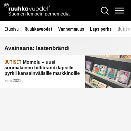
Siirry
Ruuhkavuodet.fi
Hae
sisältöön
Vali
Suomen lempein perhemedia
Etusivu
Ruuhkavuodet
Vanhemmuus
Lapsiperhe
Uutise
Avainsana:
lastenbrändi
UUTISET
Momolu – uusi
suomalainen hittibrändi lapsille
pyrkii kansainvälisille markkinoille
26.5.2021