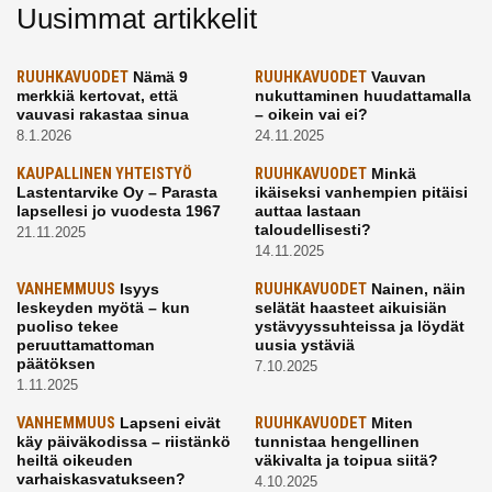
Uusimmat artikkelit
RUUHKAVUODET
Nämä 9
RUUHKAVUODET
Vauvan
merkkiä kertovat, että
nukuttaminen huudattamalla
vauvasi rakastaa sinua
– oikein vai ei?
8.1.2026
24.11.2025
KAUPALLINEN YHTEISTYÖ
RUUHKAVUODET
Minkä
Lastentarvike Oy – Parasta
ikäiseksi vanhempien pitäisi
lapsellesi jo vuodesta 1967
auttaa lastaan
taloudellisesti?
21.11.2025
14.11.2025
VANHEMMUUS
Isyys
RUUHKAVUODET
Nainen, näin
leskeyden myötä – kun
selätät haasteet aikuisiän
puoliso tekee
ystävyyssuhteissa ja löydät
peruuttamattoman
uusia ystäviä
päätöksen
7.10.2025
1.11.2025
VANHEMMUUS
Lapseni eivät
RUUHKAVUODET
Miten
käy päiväkodissa – riistänkö
tunnistaa hengellinen
heiltä oikeuden
väkivalta ja toipua siitä?
varhaiskasvatukseen?
4.10.2025