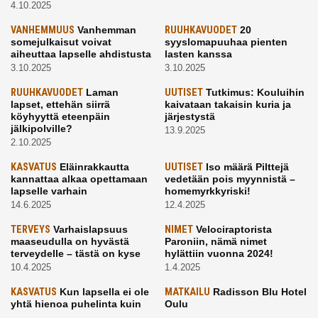
4.10.2025
VANHEMMUUS
Vanhemman
RUUHKAVUODET
20
somejulkaisut voivat
syyslomapuuhaa pienten
aiheuttaa lapselle ahdistusta
lasten kanssa
3.10.2025
3.10.2025
RUUHKAVUODET
Laman
UUTISET
Tutkimus: Kouluihin
lapset, ettehän siirrä
kaivataan takaisin kuria ja
köyhyyttä eteenpäin
järjestystä
jälkipolville?
13.9.2025
2.10.2025
KASVATUS
Eläinrakkautta
UUTISET
Iso määrä Pilttejä
kannattaa alkaa opettamaan
vedetään pois myynnistä –
lapselle varhain
homemyrkkyriski!
14.6.2025
12.4.2025
TERVEYS
Varhaislapsuus
NIMET
Velociraptorista
maaseudulla on hyvästä
Paroniin, nämä nimet
terveydelle – tästä on kyse
hylättiin vuonna 2024!
10.4.2025
1.4.2025
KASVATUS
Kun lapsella ei ole
MATKAILU
Radisson Blu Hotel
yhtä hienoa puhelinta kuin
Oulu
kavereilla
24.3.2025