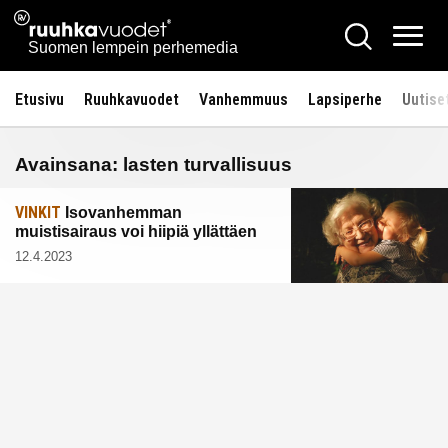
Siirry
Ruuhkavuodet.fi
Hae
sisältöön
Vali
Suomen lempein perhemedia
Etusivu
Ruuhkavuodet
Vanhemmuus
Lapsiperhe
Uutise
Avainsana:
lasten turvallisuus
VINKIT
Isovanhemman
muistisairaus voi hiipiä yllättäen
12.4.2023