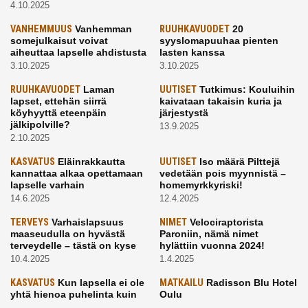
4.10.2025
VANHEMMUUS
Vanhemman
RUUHKAVUODET
20
somejulkaisut voivat
syyslomapuuhaa pienten
aiheuttaa lapselle ahdistusta
lasten kanssa
3.10.2025
3.10.2025
RUUHKAVUODET
Laman
UUTISET
Tutkimus: Kouluihin
lapset, ettehän siirrä
kaivataan takaisin kuria ja
köyhyyttä eteenpäin
järjestystä
jälkipolville?
13.9.2025
2.10.2025
KASVATUS
Eläinrakkautta
UUTISET
Iso määrä Pilttejä
kannattaa alkaa opettamaan
vedetään pois myynnistä –
lapselle varhain
homemyrkkyriski!
14.6.2025
12.4.2025
TERVEYS
Varhaislapsuus
NIMET
Velociraptorista
maaseudulla on hyvästä
Paroniin, nämä nimet
terveydelle – tästä on kyse
hylättiin vuonna 2024!
10.4.2025
1.4.2025
KASVATUS
Kun lapsella ei ole
MATKAILU
Radisson Blu Hotel
yhtä hienoa puhelinta kuin
Oulu
kavereilla
24.3.2025