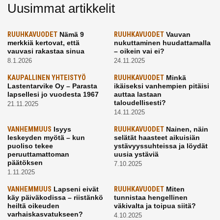
Uusimmat artikkelit
RUUHKAVUODET
Nämä 9
RUUHKAVUODET
Vauvan
merkkiä kertovat, että
nukuttaminen huudattamalla
vauvasi rakastaa sinua
– oikein vai ei?
8.1.2026
24.11.2025
KAUPALLINEN YHTEISTYÖ
RUUHKAVUODET
Minkä
Lastentarvike Oy – Parasta
ikäiseksi vanhempien pitäisi
lapsellesi jo vuodesta 1967
auttaa lastaan
taloudellisesti?
21.11.2025
14.11.2025
VANHEMMUUS
Isyys
RUUHKAVUODET
Nainen, näin
leskeyden myötä – kun
selätät haasteet aikuisiän
puoliso tekee
ystävyyssuhteissa ja löydät
peruuttamattoman
uusia ystäviä
päätöksen
7.10.2025
1.11.2025
VANHEMMUUS
Lapseni eivät
RUUHKAVUODET
Miten
käy päiväkodissa – riistänkö
tunnistaa hengellinen
heiltä oikeuden
väkivalta ja toipua siitä?
varhaiskasvatukseen?
4.10.2025