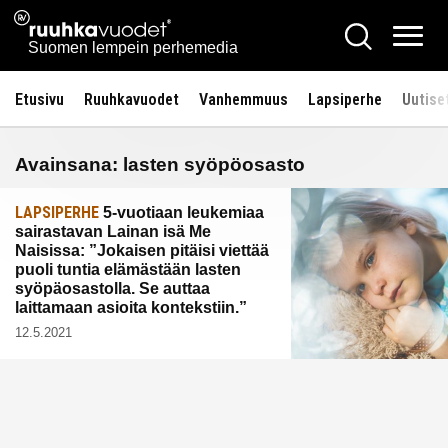
Siirry
Ruuhkavuodet.fi
Hae
sisältöön
Vali
Suomen lempein perhemedia
Etusivu
Ruuhkavuodet
Vanhemmuus
Lapsiperhe
Uutise
Avainsana:
lasten syöpöosasto
LAPSIPERHE
5-vuotiaan leukemiaa
sairastavan Lainan isä Me
Naisissa: ”Jokaisen pitäisi viettää
puoli tuntia elämästään lasten
syöpäosastolla. Se auttaa
laittamaan asioita kontekstiin.”
12.5.2021