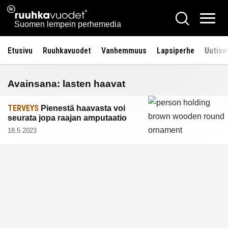
Siirry
Ruuhkavuodet.fi
Hae
sisältöön
Vali
Suomen lempein perhemedia
Etusivu
Ruuhkavuodet
Vanhemmuus
Lapsiperhe
Uutise
Avainsana:
lasten haavat
TERVEYS
Pienestä haavasta voi
seurata jopa raajan amputaatio
18.5.2023