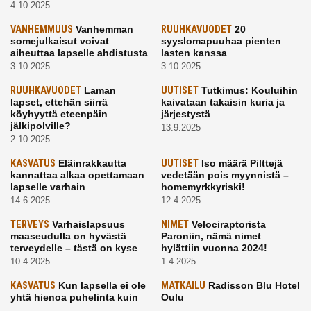
4.10.2025
VANHEMMUUS
Vanhemman
RUUHKAVUODET
20
somejulkaisut voivat
syyslomapuuhaa pienten
aiheuttaa lapselle ahdistusta
lasten kanssa
3.10.2025
3.10.2025
RUUHKAVUODET
Laman
UUTISET
Tutkimus: Kouluihin
lapset, ettehän siirrä
kaivataan takaisin kuria ja
köyhyyttä eteenpäin
järjestystä
jälkipolville?
13.9.2025
2.10.2025
KASVATUS
Eläinrakkautta
UUTISET
Iso määrä Pilttejä
kannattaa alkaa opettamaan
vedetään pois myynnistä –
lapselle varhain
homemyrkkyriski!
14.6.2025
12.4.2025
TERVEYS
Varhaislapsuus
NIMET
Velociraptorista
maaseudulla on hyvästä
Paroniin, nämä nimet
terveydelle – tästä on kyse
hylättiin vuonna 2024!
10.4.2025
1.4.2025
KASVATUS
Kun lapsella ei ole
MATKAILU
Radisson Blu Hotel
yhtä hienoa puhelinta kuin
Oulu
kavereilla
24.3.2025