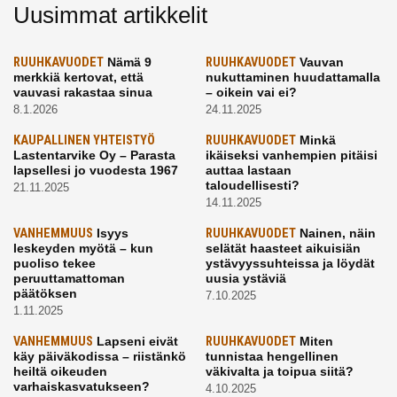
Uusimmat artikkelit
RUUHKAVUODET
Nämä 9
RUUHKAVUODET
Vauvan
merkkiä kertovat, että
nukuttaminen huudattamalla
vauvasi rakastaa sinua
– oikein vai ei?
8.1.2026
24.11.2025
KAUPALLINEN YHTEISTYÖ
RUUHKAVUODET
Minkä
Lastentarvike Oy – Parasta
ikäiseksi vanhempien pitäisi
lapsellesi jo vuodesta 1967
auttaa lastaan
taloudellisesti?
21.11.2025
14.11.2025
VANHEMMUUS
Isyys
RUUHKAVUODET
Nainen, näin
leskeyden myötä – kun
selätät haasteet aikuisiän
puoliso tekee
ystävyyssuhteissa ja löydät
peruuttamattoman
uusia ystäviä
päätöksen
7.10.2025
1.11.2025
VANHEMMUUS
Lapseni eivät
RUUHKAVUODET
Miten
käy päiväkodissa – riistänkö
tunnistaa hengellinen
heiltä oikeuden
väkivalta ja toipua siitä?
varhaiskasvatukseen?
4.10.2025